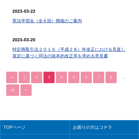
2023-03-22
憲法学習会（全６回）開催のご案内
2023-03-20
特定商取引法２０１６（平成２８）年改正における見直し
規定に基づく同法の抜本的改正等を求める意見書
«
1
2
3
4
5
6
7
8
…
43
»
TOPページ
お困りの方はコチラ