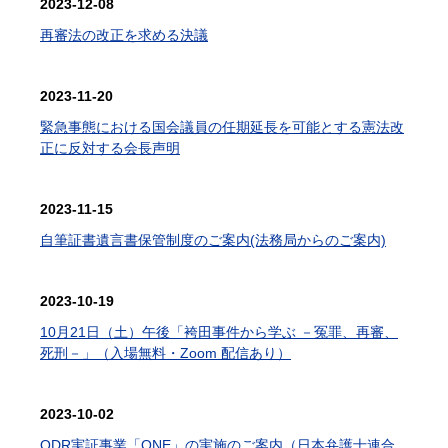
2023-12-08
再審法の改正を求める決議
2023-11-20
緊急事態における国会議員の任期延長を可能とする憲法改
正に反対する会長声明
2023-11-15
自筆証書遺言書保管制度のご案内(法務局からのご案内)
2023-10-19
10月21日（土）午後「袴田事件から学ぶ －冤罪、再審、
死刑－」（入場無料・Zoom 配信あり）
2023-10-02
ODR実証事業「ONE」の実施のご案内（日本弁護士連合