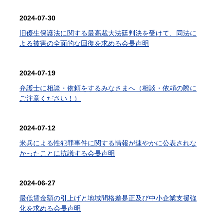
2024-07-30
旧優生保護法に関する最高裁大法廷判決を受けて、同法に
よる被害の全面的な回復を求める会長声明
2024-07-19
弁護士に相談・依頼をするみなさまへ（相談・依頼の際に
ご注意ください！）
2024-07-12
米兵による性犯罪事件に関する情報が速やかに公表されな
かったことに抗議する会長声明
2024-06-27
最低賃金額の引上げと地域間格差是正及び中小企業支援強
化を求める会長声明