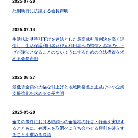
2025-07-29
死刑執行に抗議する会長声明
2025-07-14
生活扶助基準引下げを違法とした最高裁判所判決を高く評
価し、生活保護利用者及び元利用者への補償と基準の引下
げが違法となることのないようにするための立法措置を求
める会長声明
2025-06-27
最低賃金額の大幅な引上げと地域間格差是正及び中小企業
支援強化を求める会長声明
2025-05-28
全ての事件における取調べの全過程の録音・録画を実現す
るとともに、弁護人を取調べに立ち会わせる権利を確立す
ることを求める決議