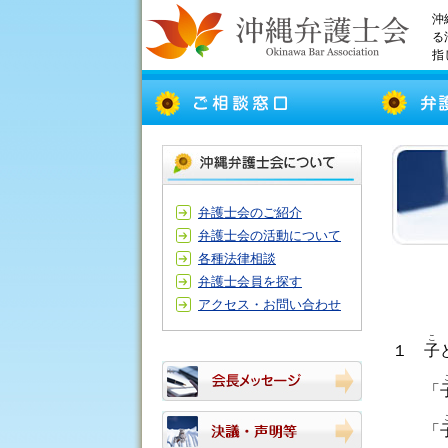
沖
る
指
弁護士会のご紹介
弁護士会の活動について
各種法律相談
弁護士会員を探す
アクセス・お問い合わせ
こ
１
子
「
「