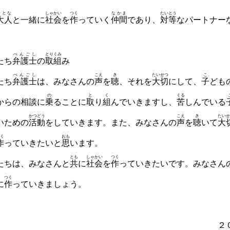
おとな
しゃかい
つく
なかま
たいとう
大人
と
一緒
に
社会
を
作
っていく
仲間
であり、
対等
なパートナー
べんごし
とりくみ
たち
弁護士
の
取組
み
べんごし
こえ
き
たいせつ
こ
たち
弁護士
は、みなさんの
声
を
聴
、それを
大切
にして、
子
ども
の
と
く
くる
からの
相談
に
乗
ることに
取
り
組
んでいきますし、
苦
しんでいる
かつどう
こえ
き
たいせ
ための
活動
をしていき
ます。また、みなさんの
声
を
聴
いて
大
く
おも
作
っていきたいと
思
います。
とも
しゃかい
つく
たちは、みなさんと
共
に
社会
を
作
っていきたいです。みなさん
つく
に
作
ってい
きましょう。
２０２５