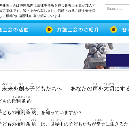
縄弁護士会は沖縄県内に法律事務所を持つ弁護士全員が加入す
法定団体です。皆さまから親しまれ、信頼される弁護士会を目
して積極的に諸活動に取り組んでいます。
みらい
つく
こ
こえ
たいせつ
未来
を
創
る
子
どもたちへ ― あなたの
声
を
大切
にす
けんり
じょうやく
どもの
権利
条約
こ
けんり
じょうやく
し
子
どもの
権利
条約
」を
知
っていますか？
こ
けんり
じょうやく
せかいじゅう
こ
しあわ
い
子
どもの
権利
条約
」は、
世界中
の
子
どもたちが
幸
せに
生
きるた