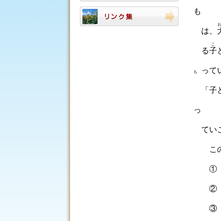
も
は、
こ
る
子
っ
て
も
「
子
っ
てい
こ