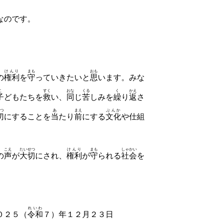
なのです。
けんり
まも
おも
の
権利
を
守
っていきたいと
思
います。みな
こ
すく
おな
くる
く
かえ
子
どもたちを
救
い、
同
じ
苦
しみを
繰
り
返
さ
つ
あ
まえ
ぶんか
切
にすることを
当
たり
前
にする
文化
や
仕組
こえ
たいせつ
けんり
まも
しゃかい
の
声
が
大切
にされ、
権利
が
守
られる
社会
を
れいわ
（
令和
７）年１２月２３日