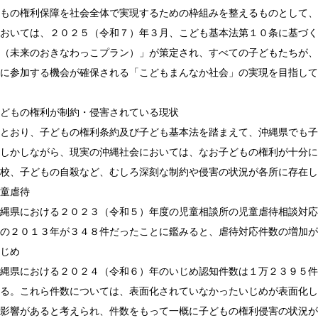
もの権利保障を社会全体で実現するための枠組みを整えるものとして、
おいては、２０２５（令和７）年３月、こども基本法第１０条に基づく
（未来のおきなわっこプラン）」が策定され、すべての子どもたちが、
に参加する機会が確保される「こどもまんなか社会」の実現を目指して
どもの権利が制約・侵害されている現状
とおり、子どもの権利条約及び子ども基本法を踏まえて、沖縄県でも子
しかしながら、現実の沖縄社会においては、なお子どもの権利が十分に
校、子どもの自殺など、むしろ深刻な制約や侵害の状況が各所に存在し
童虐待
における２０２３（令和５）年度の児童相談所の児童虐待相談対応件
２０１３年が３４８件だったことに鑑みると、虐待対応件数の増加が
じめ
における２０２４（令和６）年のいじめ認知件数は１万２３９５件、
。これら件数については、表面化されていなかったいじめが表面化し
響があると考えられ、件数をもって一概に子どもの権利侵害の状況が