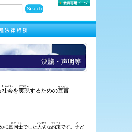
しゃかい
じつげん
せんげん
る
社会
を
実現
するための
宣言
くに
どうし
たいせつ
やくそく
こ
めに
国
同士
でした
大切
な
約束
です。
子
ど