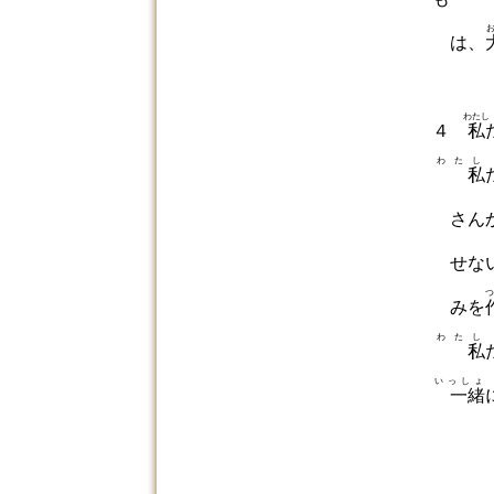
は、
わたし
４
私
わたし
私
さん
せない
つ
みを
わたし
私
いっしょ
一緒