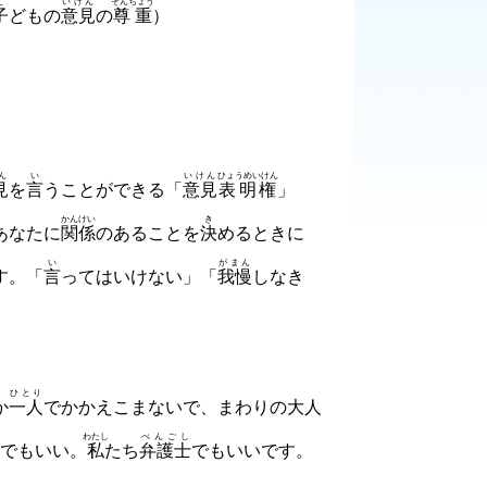
こ
いけん
そんちょう
子
どもの
意見
の
尊重
）
ん
い
いけん
ひょうめいけん
見
を
言
うことができる「
意見
表明権
」
かんけい
き
あなたに
関係
のあることを
決
めるときに
い
がまん
す。「
言
ってはいけない」「
我慢
しなき
ひとり
か
一人
でかかえこまないで、まわりの
大人
わたし
べんごし
でもいい。
私
たち
弁護士
でもいいです。