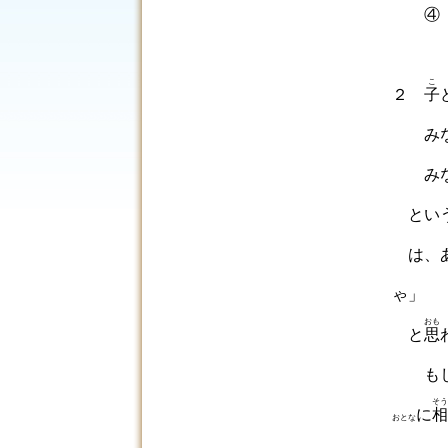
こ
２
子
みな
みな
とい
は、あ
ゃ」
おも
と
思
もし
そう
に
相
おとな