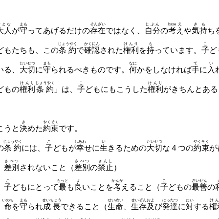
おとな
まも
そんざい
じぶん
base
え
きも
大人
が
守
っ
てあげるだけの
存在
ではなく、
自分
の
考
え
や
気持
ち
じょうやく
かくにん
けんり
も
こ
どもたちも、この
条約
で
確認
された
権利
を
持
っています。
子
ど
たいせつ
まも
なに
て
い
いる、
大切
に
守
られるべきものです。
何
か
をしなければ
手
に
入
けんり
じょうやく
こ
けんり
ど
もの
権利
条約
」は、
子
どもにもこうした
権利
がきちんとあ
る
き
やくそく
こ
うと
決
めた
約束
です。
じょうやく
こ
しあわ
い
たいせつ
やくそく
の
条約
には、
子
どもが
幸
せに
生
きるための
大切
な４つの
約束
が
さべつ
さべつ
きんし
①
差別
されないこと（
差別
の
禁止
）
こ
もっと
よ
かんが
こ
さいぜん
②
子
どもにとって
最
も
良
いことを
考
えること（
子
どもの
最善
の
いのち
まも
せいちょう
せいめい
せいぞん
およ
はったつ
たい
け
③
命
を
守
られ
成長
できること（
生命
、
生存
及
び
発達
に
対
する
権