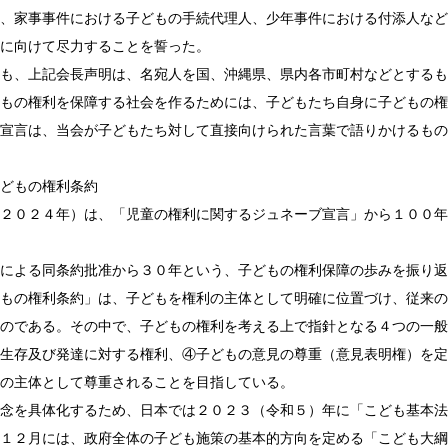
、家事事件における子どもの手続代理人、少年事件における付添人など
に向けて尽力することを誓った。
も、上記会長声明は、名宛人を国、沖縄県、県内各市町村などとするも
もの権利を保障する社会を作るためには、子どもたち自身に子どもの権
宣言は、当会が子どもたち対して直接向けられた言葉で語りかけるもの
どもの権利条約
２０２４年）は、「児童の権利に関するジュネーブ宣言」から１００年
による同条約批准から３０年という、子どもの権利保障の歩みを振り返
もの権利条約」は、子どもを権利の主体として明確に位置づけ、従来の
のである。その中で、子どもの権利を考える上で指針となる４つの一般
生存及び発達に対する権利、④子どもの意見の尊重（意見表明権）を定
の主体として尊重されることを目指している。
念を具体化するため、日本では２０２３（令和５）年に「こども基本法
１２月には、政府全体の子ども施策の基本的方向を定める「こども大綱