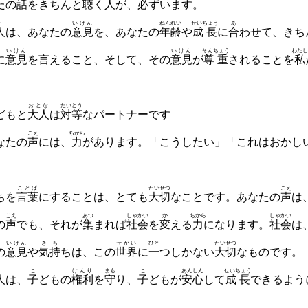
たの
話
をきちんと
聴
く
人
が、
必
ずいます。
な
いけん
ねんれい
せいちょう
あ
人
は、あなたの
意見
を、あなたの
年齢
や
成長
に
合
わせて、きち
いけん
いけん
そんちょう
わたし
に
意見
を
言
えること、そして、その
意見
が
尊重
されることを
私
おとな
たいとう
どもと
大人
は
対等
なパートナーです
こえ
ちから
たの
声
には、
力
があります。「こうしたい」「これはおかし
ことば
たいせつ
こえ
ちを
言葉
に
することは、とても
大切
なことです。あなたの
声
は
こえ
あつ
しゃかい
か
ちから
しゃかい
の
声
でも、それが
集
まれば
社会
を
変
える
力
になります。
社会
は
いけん
きも
せかい
ひと
たいせつ
の
意見
や
気持
ちは、この
世界
に
一
つしかな
い
大切
なものです。
な
こ
けんり
まも
こ
あんしん
せいちょう
人
は、
子
どもの
権利
を
守
り、
子
どもが
安心
して
成長
できるよう