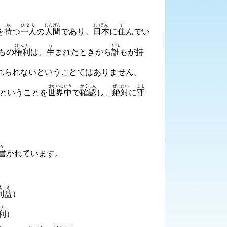
も
ひとり
にんげん
にほん
す
を
持
つ
一人
の
人間
であり、
日本
に
住
んでい
けんり
う
だれ
もの
権利
は、
生
まれたときから
誰
もが
持
れられないということではありません。
せかいじゅう
かくにん
ぜったい
まも
ということを
世界中
で
確認
し、
絶対
に
守
か
書
かれています。
えき
利益
）
んり
利
）