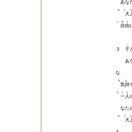
あな
おと
大
じゆう
自由
こ
３
子
あな
な
きも
気持
ひとり
一人
なた
おと
大
も