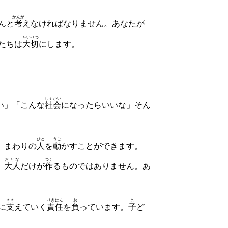
かんが
んと
考
えなければなりません。あなたが
たいせつ
たちは
大切
にします。
しゃかい
い」「こんな
社会
になったらいいな」そん
ひと
うご
、まわりの
人
を
動
かすことができます。
おとな
つく
、
大人
だけが
作
るものではありません。あ
ささ
せきにん
お
こ
に
支
えていく
責任
を
負
っています。
子
ど