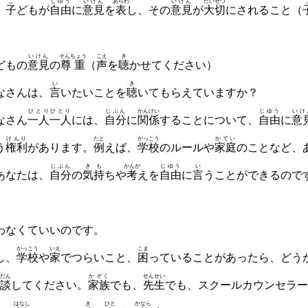
こ
じゆう
いけん
あらわ
いけん
たいせつ
④
子
どもが
自由
に
意見
を
表
し、その
意見
が
大切
にされること（
いけん
そんちょう
こえ
き
どもの
意見
の
尊重
（
声
を
聴
かせてください）
い
き
さんは、
言
いたいことを
聴
いてもらえていますか？
ひとりひとり
じぶん
かんけい
じゆう
いけ
さん
一人一人
には、
自分
に
関係
することについて、
自由
に
意
けんり
たと
がっこう
かてい
う
権利
があり
ます。
例
えば、
学校
のルールや
家庭
のことなど、
じぶん
きも
かんが
じゆう
い
なたは、
自分
の
気持
ちや
考
え
を
自由
に
言
うことができるので
わなくていいのです。
がっこう
いえ
こま
、
学校
や
家
でつらいこと、
困
っていることがあったら、どう
だん
かぞく
せんせい
談
してくだ
さい。
家族
でも、
先生
でも、スクールカウンセラー
はなし
き
ひと
かなら