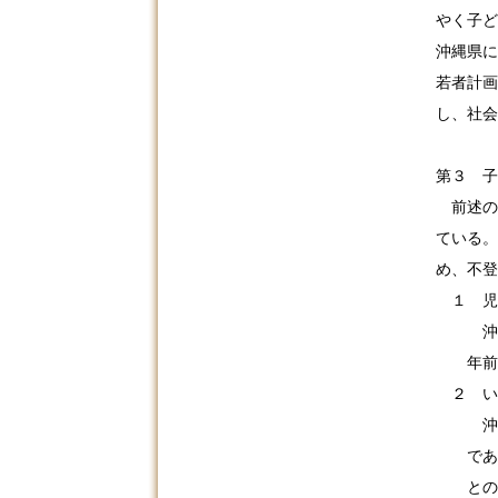
やく子ど
沖縄県に
若者計画
し、社会
第３ 子
前述の
ている。
め、不登
１ 児
沖縄県
年前の
２ い
沖縄県
である
との影