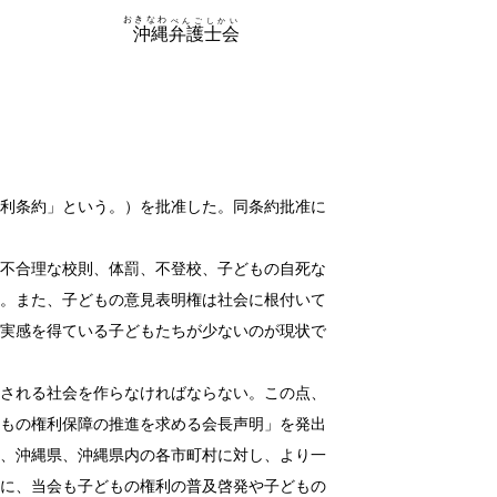
わ
べんごしかい
縄
弁護士会
利条約」という。）を批准した。同条約批准に
不合理な校則、体罰、不登校、子どもの自死な
。また、子どもの意見表明権は社会に根付い
て
実感を得ている子どもたちが少ないのが現
状で
される社会を作らなければならない。この点、
もの権利保障の推進を求める会長声明」を発出
、沖縄県、沖縄県内の各市町村に対し、より一
に、当会も子どもの権利の普及啓発や子どもの