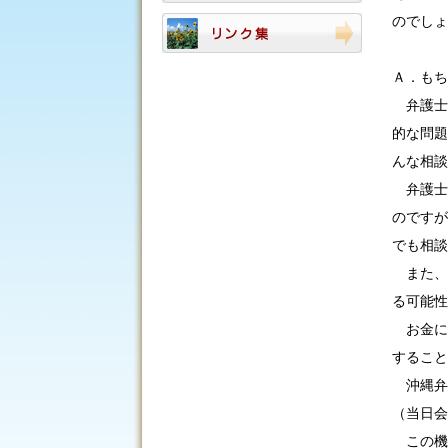
のでしょ
Ａ．もち
弁護士
的な問題
んな相談
弁護士
のですが
でも相談
また、
る可能性
お金に
すること
沖縄弁
（当日会
この機