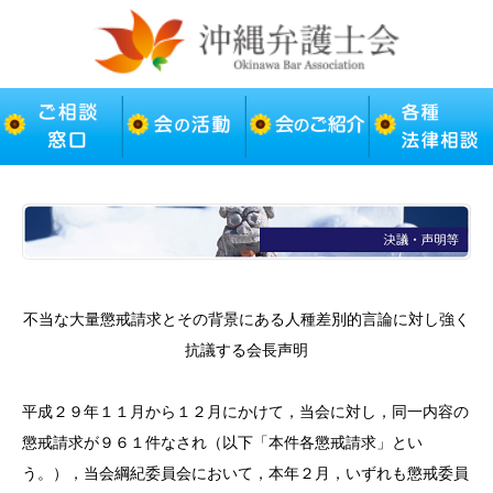
不当な大量懲戒請求とその背景にある人種差別的言論に対し強く
抗議する会長声明
平成２９年１１月から１２月にかけて，当会に対し，同一内容の
懲戒請求が９６１件なされ（以下「本件各懲戒請求」とい
う。），当会綱紀委員会において，本年２月，いずれも懲戒委員