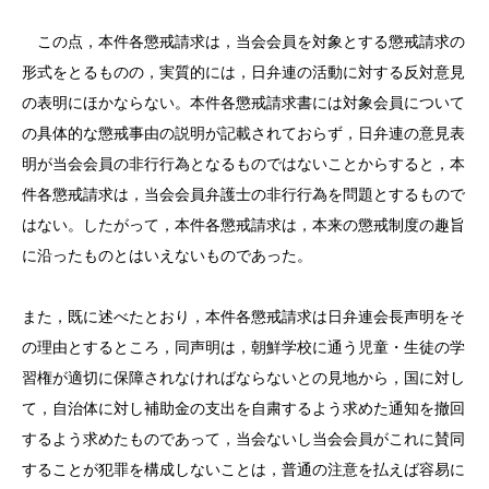
この点，本件各懲戒請求は，当会会員を対象とする懲戒請求の
形式をとるものの，実質的には，日弁連の活動に対する反対意見
の表明にほかならない。本件各懲戒請求書には対象会員について
の具体的な懲戒事由の説明が記載されておらず，
日弁連
の意見表
明が当会会員の非行行為となるものではないことからすると，本
件各懲戒請求は，当会会員弁護士の非行行為を問題とするもので
はない。したがって，本件各懲戒請求は，本来の懲戒制度の趣旨
に沿ったものとはいえないものであった。
また，既に述べたとおり，本件各懲戒請求は日弁連会長声明をそ
の理由とするところ，同声明は，朝鮮学校に通う児童・生徒の学
習権が適切に保障されなければならないとの見地から，国に対し
て，自治体に対し補助金の支出を自粛するよう求めた通知を撤回
するよう求めたものであって，当会ないし当会会員がこれに賛同
することが犯罪を構成しないことは，普通の注意を払えば容易に