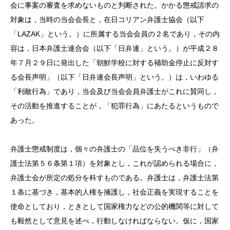
会に事案の審査を求めないものと判断された。かかる懲戒請求の
対象は，当時の当会会長と，在日コリアン弁護士協会（以下
「
LAZAK
」という。）に所属する当会会員の２名であり，その内
容は，日本弁護士連合会（以下「日弁連」という。）が平成２８
年７月２９日に発出した「朝鮮学校に対する補助金停止に反対す
る会長声明」（以下「日弁連会長声明」という。）は，いわゆる
「利敵行為」であり，当会及び当会会員弁護士がこれに賛同し，
その活動を推進することが，「犯罪行為」にあたるというもので
あった。
弁護士懲戒制度は，個々の弁護士の「品位を失うべき非行」（弁
護士法第５６条第１項）を対象とし，これが認められる場合に，
弁護士会が所定の処分を科すものである。弁護士は，弁護士法第
１条に基づき，基本的人権を擁護し，社会正義を実現することを
使命としており，ときとして国家権力などの公的機関等に対して
も毅然として意見を述べ，行動しなければならない。仮に，国家