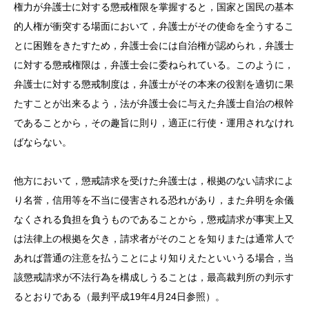
権力が弁護士に対する懲戒権限を掌握すると，国家と国民の基本
的人権が衝突する場面において，弁護士がその使命を全うするこ
とに困難をきたすため，弁護士会には自治権が認められ，弁護士
に対する懲戒権限は，弁護士会に委ねられている。このように，
弁護士に対する懲戒制度は，弁護士がその本来の役割を適切に果
たすことが出来るよう，法が弁護士会に与えた弁護士自治の根幹
であることから，その趣旨に則り，適正に行使・運用されなけれ
ばならない。
他方において，懲戒請求を受けた弁護士は，根拠のない請求によ
り名誉，信用等を不当に侵害される恐れがあり，また弁明を余儀
なくされる負担を負うものであることから，懲戒請求が事実上又
は法律上の根拠を欠き，請求者がそのことを知りまたは通常人で
あれば普通の注意を払うことにより知りえたといいうる場合，当
該懲戒請求が不法行為を構成しうることは，最高裁判所の判示す
るとおりである（最判平成19年4月24日参照）。