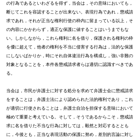
の行為であるといわざるを得ず，当会は，その意味においても，
断じてこれを容認することが出来ない。表現行為であれ，懲戒請
求であれ，それが正当な権利行使の枠内に留まっている以上，そ
の内容にかかわらず，適正な保護に値することはいうまでもな
い。しかしながら，これら権利に名を借り，保護される権利の枠
を優に超えて，他者の権利を不当に侵害する行為は，法的な保護
にしないばかりか，時にそれ自体違法行為を構成し，強い非難の
対象となることを，本件各懲戒請求者らは適切に認識すべきであ
る。
当会は，市民が弁護士に対する処分を求めて弁護士会に懲戒請求
をすることは，弁護士法により認められた法的権利であり，これ
が適切に行使されることは，弁護士自治を担保する意味において
極めて重要と考えている。そして，そうであるからこそ，懲戒請
求に名を借りた不当な行為に対しては，毅然と対応するととも
に，今後とも，正当な表現活動の保護に努め，差別的言論に対し