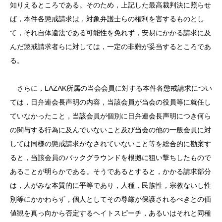
知りえるところである。そのため，上記した最高裁判決に照らせ
ば，本件各懲戒請求は，対象弁護士らの権利を害するものとし
て，それ自体違法である可能性を免れず，安易にかかる請求に及
んだ懲戒請求者らに対しては，一定の非難が妥当するところであ
る。
さらに
，
LAZAK
所属の当会会員に対する本件各懲戒請求につい
ては，日弁連会長声明の内容，当該会員が当会の役員等に就任し
ていなかったこと，当該会員が個別に日弁連会長声明につき何ら
の関与する行為に及んでいないこと及び当会の他の一般会員に対
しては同様の懲戒請求がなされていないこと等を総合的に勘案す
ると，当該会員のバックグラウンドを根拠に狙い撃ちしたもので
あることが明らかである。そうであるとすると，かかる請求部分
は，人がみな本質的に平等であり，人種，民族性，宗教ないし性
別等にかかわらず，個人としてその尊厳が保護されるべきとの価
値観を真っ向から否定するヘイトスピーチ，あるいはそれと同種