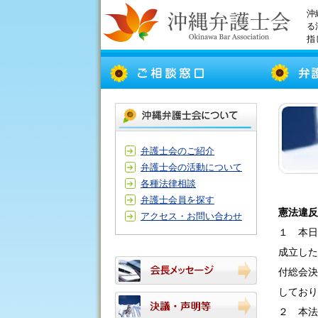
沖
る
指
弁護士会のご紹介
弁護士会の活動について
各種法律相談
弁護士会員を探す
憲法違反
アクセス・お問い合わせ
１ 本日
成立した
付総会決
しており
２ 本法