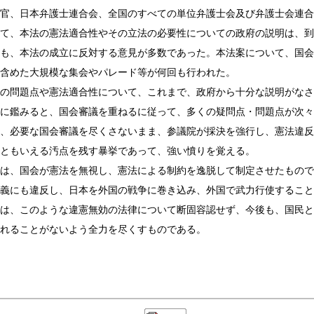
官、日本弁護士連合会、全国のすべての単位弁護士会及び弁護士会連合
て、本法の憲法適合性やその立法の必要性についての政府の説明は、到
も、本法の成立に反対する意見が多数であった。本法案について、国会
含めた大規模な集会やパレード等が何回も行われた。
の問題点や憲法適合性について、これまで、政府から十分な説明がなさ
に鑑みると、国会審議を重ねるに従って、多くの疑問点・問題点が次々
、必要な国会審議を尽くさないまま、参議院が採決を強行し、憲法違反
ともいえる汚点を残す暴挙であって、強い憤りを覚える。
は、国会が憲法を無視し、憲法による制約を逸脱して制定させたもので
義にも違反し、日本を外国の戦争に巻き込み、外国で武力行使すること
、このような違憲無効の法律について断固容認せず、今後も、国民と
れることがないよう全力を尽くすものである。
2015年（平