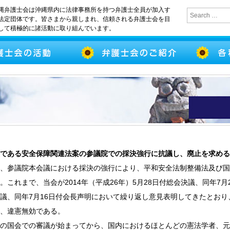
縄弁護士会は沖縄県内に法律事務所を持つ弁護士全員が加入す
法定団体です。皆さまから親しまれ、信頼される弁護士会を目
して積極的に諸活動に取り組んでいます。
である安全保障関連法案の参議院での採決強行に抗議し、廃止を求める
、参議院本会議における採決の強行により、平和安全法制整備法及び国
。これまで、当会が2014年（平成26年）5月28日付総会決議、同年7月2
議、同年7月16日付会長声明において繰り返し意見表明してきたとお
、違憲無効である。
の国会での審議が始まってから、国内におけるほとんどの憲法学者、元