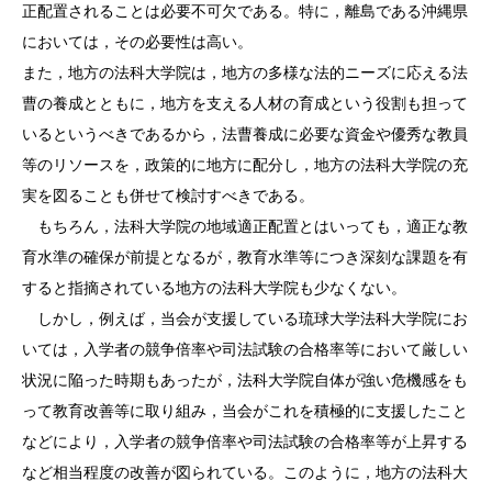
正配置されることは必要不可欠である。特に，離島である沖縄県
においては，その必要性は高い。
また，地方の法科大学院は，地方の多様な法的ニーズに応える法
曹の養成とともに，地方を支える人材の育成という役割も担って
いるというべきであるから，法曹養成に必要な資金や優秀な教員
等のリソースを，政策的に地方に配分し，地方の法科大学院の充
実を図ることも併せて検討すべきである。
もちろん，法科大学院の地域適正配置とはいっても，適正な教
育水準の確保が前提となるが，教育水準等につき深刻な課題を有
すると指摘されている地方の法科大学院も少なくない。
しかし，例えば，当会が支援している琉球大学法科大学院にお
いては，入学者の競争倍率や司法試験の合格率等において厳しい
状況に陥った時期もあったが，法科大学院自体が強い危機感をも
って教育改善等に取り組み，当会がこれを積極的に支援したこと
などにより，入学者の競争倍率や司法試験の合格率等が上昇する
など相当程度の改善が図られている。このように，地方の法科大