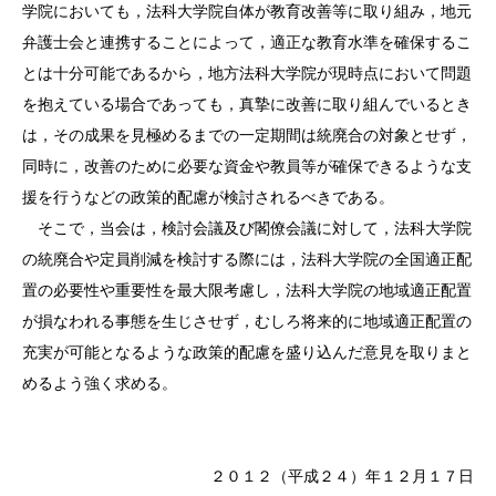
学院においても，法科大学院自体が教育改善等に取り組み，地元
弁護士会と連携することによって，適正な教育水準を確保するこ
とは十分可能であるから，地方法科大学院が現時点において問題
を抱えている場合であっても，真摯に改善に取り組んでいるとき
は，その成果を見極めるまでの一定期間は統廃合の対象とせず，
同時に，改善のために必要な資金や教員等が確保できるような支
援を行うなどの政策的配慮が検討されるべきである。
そこで，当会は，検討会議及び閣僚会議に対して，法科大学院
の統廃合や定員削減を検討する際には，法科大学院の全国適正配
置の必要性や重要性を最大限考慮し，法科大学院の地域適正配置
が損なわれる事態を生じさせず，むしろ将来的に地域適正配置の
充実が可能となるような政策的配慮を盛り込んだ意見を取りまと
めるよう強く求める。
２０１２（平成２４）年１２月１７日