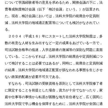
について学識経験者等の意見を求めるため，閣僚会議の下に，法
曹養成制度検討会議（以下「検討会議」という。）が設置され
た。現在，検討会議においては，法科大学院の統廃合や定員削
減，法科大学院の地域適正配置等についても検討がなされてい
る。
２００４（平成１６）年にスタートした法科大学院制度は，多
数の有意な人材を生み出すなど一定の成果をあげている一方で，
司法試験合格率の低迷，入学志願者の激減等の深刻な問題に直面
している。ここからすれば，法科大学院の統廃合や定員削減につ
いて検討することは必要ではあるが，同時に，統廃合と定員削減
の結果，法科大学院の地域適正配置が損なわれる事態を生じさせ
ない政策的配慮が必要不可欠である。
すなわち，司法試験の受験資格を原則として法科大学院修了者
に限定することを前提とした場合，資力が十分でなかったり，家
庭や仕事等の事情から転居が困難な地方在住者など，広く国民に
法科大学院で学ぶ機会を保障するために，法科大学院が全国に適