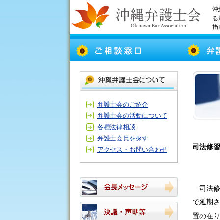
沖
る
指
弁護士会のご紹介
弁護士会の活動について
各種法律相談
弁護士会員を探す
司法修
アクセス・お問い合わせ
司法修
で延期さ
置の在り