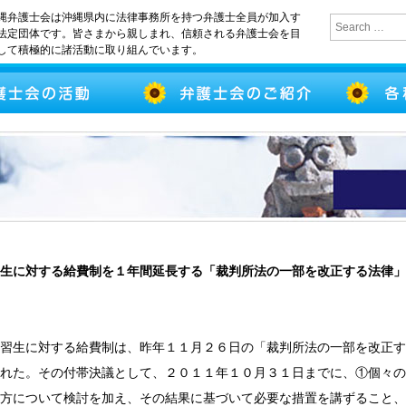
縄弁護士会は沖縄県内に法律事務所を持つ弁護士全員が加入す
法定団体です。皆さまから親しまれ、信頼される弁護士会を目
して積極的に諸活動に取り組んでいます。
習生に対する給費制を１年間延長する「裁判所法の一部を改正する法律」
習生に対する給費制は、昨年１１月２６日の「裁判所法の一部を改正す
れた。その付帯決議として、２０１１年１０月３１日までに、①個々の
方について検討を加え、その結果に基づいて必要な措置を講ずること、