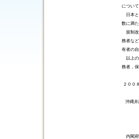
につい
日本と
数に満た
規制改
務者など
有者の自
以上の
務者，
２００
沖縄弁
会長
内閣府