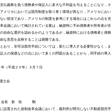
て支払義務を負う債務者や保証人に多大な不利益を与えることになり，そ
アメリカにおいては競売制度を取り巻く環境が異なり，アメリカにおい
ない状況であり，アメリカの制度を参考にする場合にはこれらの点を充
革会議において検討されている案は，融資時に予め債務者や所有者が非
の自由な選択を認めるかのようであるが，融資時における債権者と債務
由な意思を反映することは困難である。
とおり，非司法競売手続については，新たに導入する必要性がなく，ま
保証人の保護などの点において多くの問題があることから，同手続の導入
８年（平成２０年）３月７日
護士会
 新 垣 剛
に設置された規制改革会議において，裁判所が関与しない不動産競売手