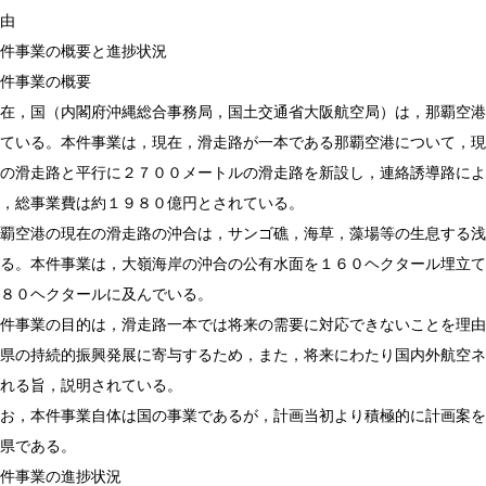
由
件事業の概要と進捗状況
件事業の概要
国（内閣府沖縄総合事務局，国土交通省大阪航空局）は，那覇空港滑
ている。本件事業は，現在，滑走路が一本である那覇空港について，現
の滑走路と平行に２７００メートルの滑走路を新設し，連絡誘導路によ
，総事業費は約１９８０億円とされている。
港の現在の滑走路の沖合は，サンゴ礁，海草，藻場等の生息する浅海
る。本件事業は，大嶺海岸の沖合の公有水面を１６０ヘクタール埋立て
８０ヘクタールに及んでいる。
業の目的は，滑走路一本では将来の需要に対応できないことを理由と
県の持続的振興発展に寄与するため，また，将来にわたり国内外航空ネ
れる旨，説明されている。
本件事業自体は国の事業であるが，計画当初より積極的に計画案を推
県である。
件事業の進捗状況