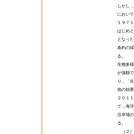
しかし，
において
１９７１
はじめと
となった
条約の採
る。
生物多様
が強靱で
り，「生
他の効果
２０１１
て，海洋
沿岸域の
る。
（２）