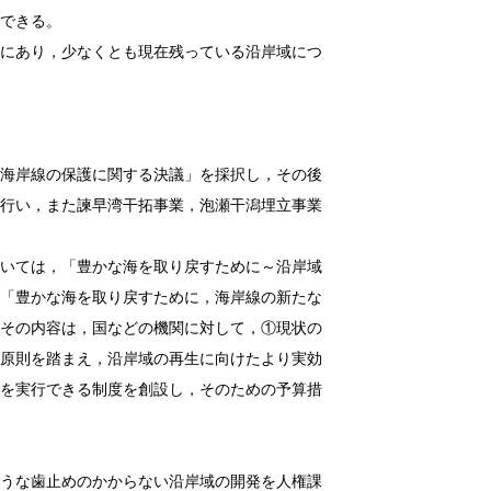
できる。
あり，少なくとも現在残っている沿岸域につ
岸線の保護に関する決議」を採択し，その後
行い，また諫早湾干拓事業，泡瀬干潟埋立事業
ては，「豊かな海を取り戻すために～沿岸域
「豊かな海を取り戻すために，海岸線の新たな
その内容は，国などの機関に対して，①現状の
原則を踏まえ，沿岸域の再生に向けたより実効
を実行できる制度を創設し，そのための予算措
な歯止めのかからない沿岸域の開発を人権課