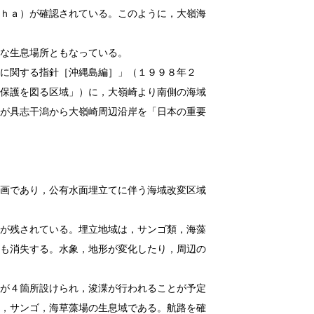
ｈａ）が確認されている。このように，大嶺海
な生息場所ともなっている。
関する指針［沖縄島編］」（１９９８年２
保護を図る区域」）に，大嶺崎より南側の海域
が具志干潟から大嶺崎周辺沿岸を「日本の重要
であり，公有水面埋立てに伴う海域改変区域
残されている。埋立地域は，サンゴ類，海藻
も消失する。水象，地形が変化したり，周辺の
が４箇所設けられ，浚渫が行われることが予定
，サンゴ，海草藻場の生息域である。航路を確