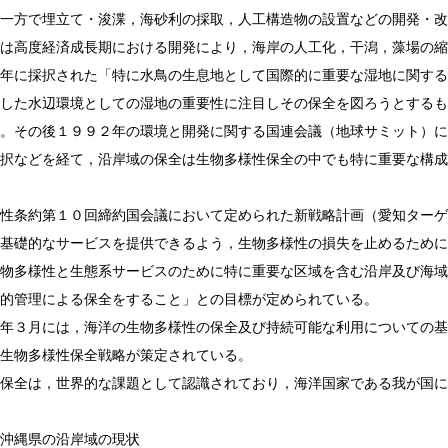
一方で埋立て・浚渫，海砂利の採取，人工構造物の設置などの開発・改
は高度経済成長期における開発により，海岸の人工化，干潟，藻場の縮
年に採択された「特に水鳥の生息地として国際的に重要な湿地に関する
した水辺環境としての湿地の重要性に注目しその保全を図ろうとするも
。その後１９９２年の環境と開発に関する国連会議（地球サミット）に
択などを経て，沿岸域の保全は生物多様性保全の中でも特に重要な構成
性条約第１０回締約国会議において定められた新戦略計画（愛知ターゲ
基礎的なサービスを提供できるよう，生物多様性の損失を止めるために
物多様性と生態系サービスのために特に重要な区域を含む沿岸及び海域
的管理による保全をすること」との目標が定められている。
年３月には，海洋の生物多様性の保全及び持続可能な利用についての基
生物多様性保全戦略が策定されている。
保全は，世界的な課題として認識されており，海洋国家である我が国に
沖縄県の沿岸域の現状