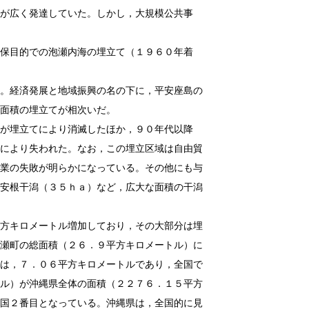
広く発達していた。しかし，大規模公共事
目的での泡瀬内海の埋立て（１９６０年着
経済発展と地域振興の名の下に，平安座島の
面積の埋立てが相次いだ。
埋立てにより消滅したほか，９０年代以降
により失われた。なお，この埋立区域は自由貿
業の失敗が明らかになっている。その他にも与
安根干潟（３５ｈａ）など，広大な面積の干潟
キロメートル増加しており，その大部分は埋
瀬町の総面積（２６．９平方キロメートル）に
は，７．０６平方キロメートルであり，全国で
ル）が沖縄県全体の面積（２２７６．１５平方
国２番目となっている。沖縄県は，全国的に見