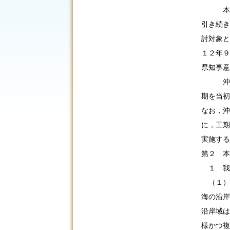
本件事
引き続き
討対象と
１２年９
県知事意
沖縄県
期を当
なお，沖
に，工期
実施する
第２ 本
１ 我
（１）
海の沿岸
沿岸域は
様かつ複