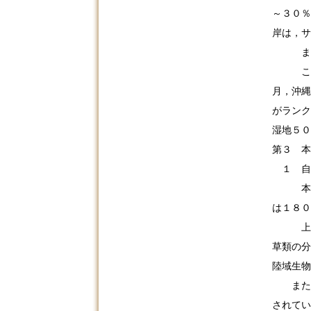
～３０％
岸は，サ
また，
このよ
月，沖縄
がランク
湿地５０
第３ 本
１ 自
本件事
は１８０
上述し
草類の分
陸域生物
また，
されてい