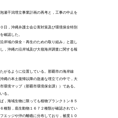
瀬干潟埋立事業計画の再考と，工事の中止を
日，沖縄弁護士会公害対策及び環境保全特別
を確認した。
岸域の保全・再生のための取り組み」と題し
し，沖縄の沿岸域及び大嶺海岸調査に関する報
がるように位置している。那覇市の海岸線
沖縄の本土復帰以降の急速な埋立ての中で，大
市環境マップ（那覇市環境保全課））である。
いる。
，海域生物に限っても植物プランクトン８５
６種類，底生動物１６７２種類が確認されてい
フエッジや沖の離礁に分布しており，被度１０