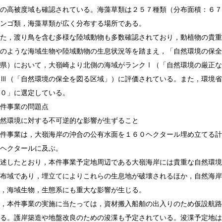
の高被度域も確認されている。海藻草類は２５７種類（分布面積：６７
ンゴ類，海藻草類が広く分布する場所である。
渡り鳥を含む多様な陸域動物も多数確認されており，動植物の貴重
うな海域生物や陸域動物の生息状況等を踏まえ，「自然環境の保全に
県）において，大嶺崎より北側の海域がランクⅠ（「自然環境の厳正な
Ⅲ（「自然環境の保全を図る区域」）に評価されている。また，環境省
０」に選定している。
件事業の問題点
然環境に対する不可逆的な影響が生ずること
業は，大嶺海岸の沖合の公有水面を１６０ヘクタール埋め立てる計画
ヘクタールに及ぶ。
たとおり，本件事業予定地周辺である大嶺海岸には貴重な自然環境が
布域であり，埋立てによりこれらの生息地が破壊されるほか，自然海岸
，海域生物，生態系にも重大な影響が生じる。
本件事業の実施に当たっては，資材搬入船舶の出入りのため仮設航路
る。護岸築造や地盤改良のための浚渫も予定されている。浚渫予定地は