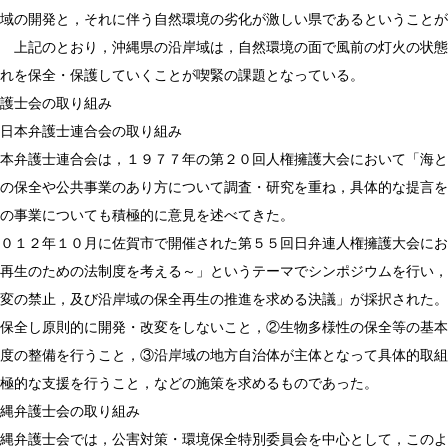
域の開発と，それに伴う自然環境の劣化が激しい県であるということが
記のとおり，沖縄県の沿岸域は，自然環境の面で風前の灯火の状態に
れを保全・保護していくことが喫緊の課題となっている。
護士会の取り組み
日本弁護士連合会の取り組み
護士連合会は，１９７７年の第２０回人権擁護大会において「海と海
の保全や公共事業のあり方について調査・研究を重ね，具体的な提言を
の事業についても積極的に意見を述べてきた。
２年１０月に佐賀市で開催された第５５回日弁連人権擁護大会におい
再生のための法制度を考える～」というテーマでシンポジウムを行い，
変の禁止，及び沿岸域の保全再生の推進を求める決議」が採択された。
保全し原則的に開発・改変をしないこと，②生物多様性の保全等の基本
度の整備を行うこと，③沿岸域の地方自治体が主体となって具体的取組
極的な支援を行うこと，などの施策を求めるものであった。
縄弁護士会の取り組み
護士会では，公害対策・環境保全特別委員会を中心として，このよう