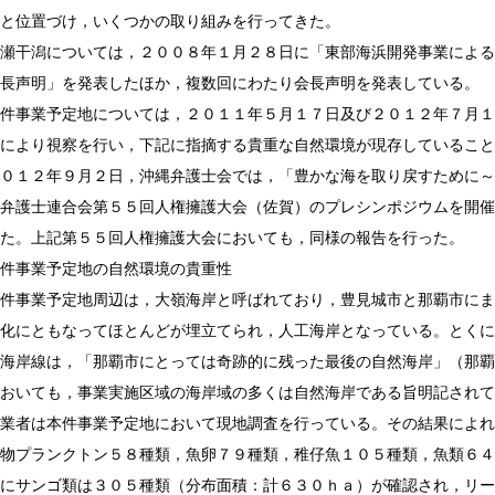
と位置づけ，いくつかの取り組みを行ってきた。
潟については，２００８年１月２８日に「東部海浜開発事業による泡
長声明」を発表したほか，複数回にわたり会長声明を発表している。
業予定地については，２０１１年５月１７日及び２０１２年７月１０
により視察を行い，下記に指摘する貴重な自然環境が現存していること
２年９月２日，沖縄弁護士会では，「豊かな海を取り戻すために～沿
弁護士連合会第５５回人権擁護大会（佐賀）のプレシンポジウムを開催
た。上記第５５回人権擁護大会においても，同様の報告を行った。
件事業予定地の自然環境の貴重性
業予定地周辺は，大嶺海岸と呼ばれており，豊見城市と那覇市にまた
化にともなってほとんどが埋立てられ，人工海岸となっている。とくに
海岸線は，「那覇市にとっては奇跡的に残った最後の自然海岸」（那覇
おいても，事業実施区域の海岸域の多くは自然海岸である旨明記されて
は本件事業予定地において現地調査を行っている。その結果によれば
物プランクトン５８種類，魚卵７９種類，稚仔魚１０５種類，魚類６４
にサンゴ類は３０５種類（分布面積：計６３０ｈａ）が確認され，リー