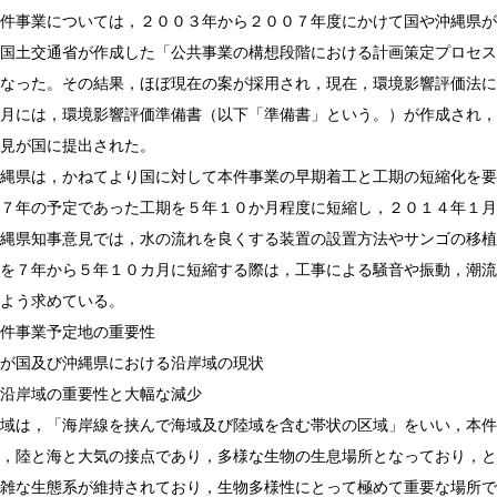
業については，２００３年から２００７年度にかけて国や沖縄県が「
国土交通省が作成した「公共事業の構想段階における計画策定プロセス
なった。その結果，ほぼ現在の案が採用され，現在，環境影響評価法に
月には，環境影響評価準備書（以下「準備書」という。）が作成され，
見が国に提出された。
は，かねてより国に対して本件事業の早期着工と工期の短縮化を要望
初７年の予定であった工期を５年１０か月程度に短縮し，２０１４年１月
縄県知事意見では，水の流れを良くする装置の設置方法やサンゴの移植
を７年から５年１０カ月に短縮する際は，工事による騒音や振動，潮流
よう求めている。
件事業予定地の重要性
が国及び沖縄県における沿岸域の現状
沿岸域の重要性と大幅な減少
域は，「海岸線を挟んで海域及び陸域を含む帯状の区域」をいい，本件
，陸と海と大気の接点であり，多様な生物の生息場所となっており，と
雑な生態系が維持されており，生物多様性にとって極めて重要な場所で