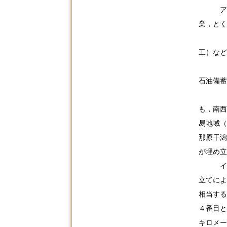
ア 沖
業，とく
米軍統
工）など
とくに
石油備蓄
１９８
も，南西
易地域（
那原干潟
が埋め立
イ １
立てによ
相当する
４番目と
キロメー