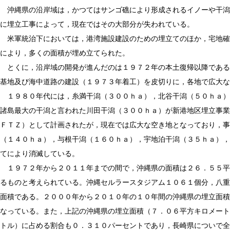
縄県の沿岸域は，かつてはサンゴ礁により形成されるイノーや干潟が
に埋立工事によって，現在ではその大部分が失われている。
治下においては，港湾施設建設のための埋立てのほか，宅地確保
により，多くの面積が埋め立てられた。
，沿岸域の開発が進んだのは１９７２年の本土復帰以降である。
基地及び海中道路の建設（１９７３年着工）を皮切りに，各地で広大な
０年代には，糸満干潟（３００ｈａ），北谷干潟（５０ｈａ）が
諸島最大の干潟と言われた川田干潟（３００ｈａ）が新港地区埋立事業
ＦＴＺ）として計画されたが，現在では広大な空き地となっており，事
（１４０ｈａ），与根干潟（１６０ｈａ），宇地泊干潟（３５ｈａ），
てにより消滅している。
９７２年から２０１１年までの間で，沖縄県の面積は２６．５５平方
るものと考えられている。沖縄セルラースタジアム１０６１個分，八重
面積である。２０００年から２０１０年の１０年間の沖縄県の埋立面積
なっている。また，上記の沖縄県の埋立面積（７．０６平方キロメート
トル）に占める割合も０．３１０パーセントであり，長崎県についで全