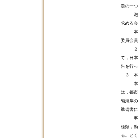
題の一つ
泡瀬干
求める会
本件事
委員会員
２０１
て，日本
告を行っ
３ 本
本件事
は，都市
嶺海岸の
準備書に
事業者
種類，動
る。とく