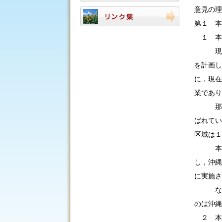
意見の理
第１ 本
１ 本
現在，
を計画し
に，現在
業であり
那覇空
ばれてい
区域は１
本件事
し，沖縄
に実施さ
なお，
のは沖縄
２ 本