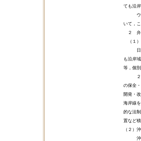
ても沿岸
ウ 上
いて，こ
２ 弁
（１）
日本弁
も沿岸域
等，個別
２０１
の保全・
開発・改
海岸線を
的な法制
置など積
（２）沖
沖縄弁