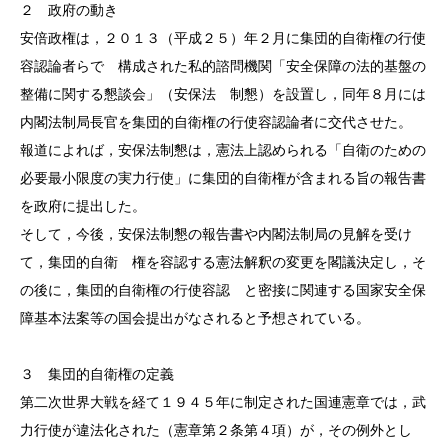
２ 政府の動き
安倍政権は，２０１３（平成２５）年２月に集団的自衛権の行使
容認論者らで 構成された私的諮問機関「安全保障の法的基盤の
整備に関する懇談会」（安保法 制懇）を設置し，同年８月には
内閣法制局長官を集団的自衛権の行使容認論者に交代させた。
報道によれば，安保法制懇は，憲法上認められる「自衛のための
必要最小限度の実力行使」に集団的自衛権が含まれる旨の報告書
を政府に提出した。
そして，今後，安保法制懇の報告書や内閣法制局の見解を受け
て，集団的自衛 権を容認する憲法解釈の変更を閣議決定し，そ
の後に，集団的自衛権の行使容認 と密接に関連する国家安全保
障基本法案等の国会提出がなされると予想されている。
３ 集団的自衛権の定義
第二次世界大戦を経て１９４５年に制定された国連憲章では，武
力行使が違法化された（憲章第２条第４項）が，その例外とし