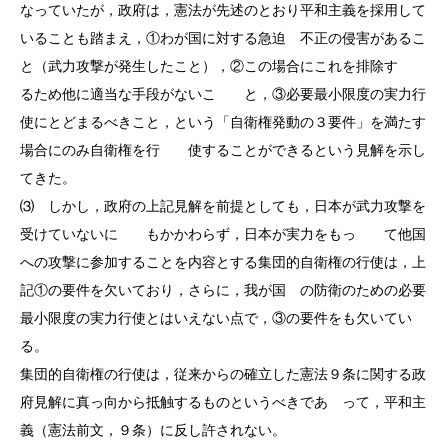
なっていたが，政府は，憲法が先述のとおり平和主義を採用して
いることも踏まえ，①わが国に対する急迫 不正の侵害があるこ
と（武力攻撃が発生したこと），②この場合にこれを排除す
るため他に適当な手段がないこ と，③必要最小限度の実力行
使にとどまるべきこと，という「自衛権発動の３要件」を満たす
場合にのみ自衛権を行 使することができるという見解を示し
てきた。
⑶ しかし，政府の上記見解を前提としても，日本が武力攻撃を
受けていないに もかかわらず，日本が実力をもっ て他国
への攻撃に参加することを内容とする集団的自衛権の行使は，上
記①の要件を欠いており，さらに，我が国 の防衛のための必要
最小限度の実力行使とはいえない点で，③の要件をも欠いてい
る。
集団的自衛権の行使は，従来からの確立した憲法９条に関する政
府見解に真っ向から抵触するものというべきであ って，平和主
義（憲法前文，９条）に反し許されない。