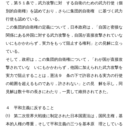
て，第５１条で，武力攻撃に対 する自衛のための武力行使（個
別的自衛権）を認めており，さらに集団的自衛権 に基づく武力
行使も認めている。
この集団的自衛権の定義について，日本政府は，「自国と密接な
関係にある外国に対する武力攻撃を，自国が直接攻撃されていな
いにもかかわらず，実力をもって阻止する権利」との見解に立っ
ている。
そして，政府は，この集団的自衛権について，「わが国が直接攻
撃されていな いにもかかわらず，他国に加えられた武力攻撃を
実力で阻止することは，憲法９ 条の下で許容される実力の行使
の範囲を超えるものであり，許されない」との見 解を示し，同
見解は数十年の長きにわたり，一貫して維持されてきた。
４ 平和主義に反すること
⑴ 第二次世界大戦後に制定された日本国憲法は，国民主権，基
本的人権の尊重，そして平和主義の三つを基本原 理としている