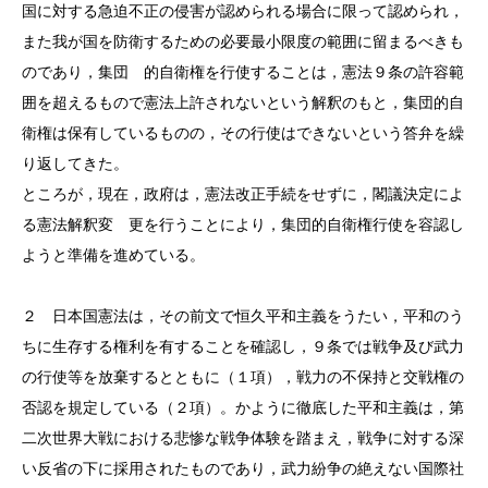
国に対する急迫不正の侵害が認められる場合に限って認められ，
また我が国を防衛するための必要最小限度の範囲に留まるべきも
のであり，集団 的自衛権を行使することは，憲法９条の許容範
囲を超えるもので憲法上許されないという解釈のもと，集団的自
衛権は保有しているものの，その行使はできないという答弁を繰
り返してきた。
ところが，現在，政府は，憲法改正手続をせずに，閣議決定によ
る憲法解釈変 更を行うことにより，集団的自衛権行使を容認し
ようと準備を進めている。
２ 日本国憲法は，その前文で恒久平和主義をうたい，平和のう
ちに生存する権利を有することを確認し，９条では戦争及び武力
の行使等を放棄するとともに（１項），戦力の不保持と交戦権の
否認を規定している（２項）。かように徹底した平和主義は，第
二次世界大戦における悲惨な戦争体験を踏まえ，戦争に対する深
い反省の下に採用されたものであり，武力紛争の絶えない国際社