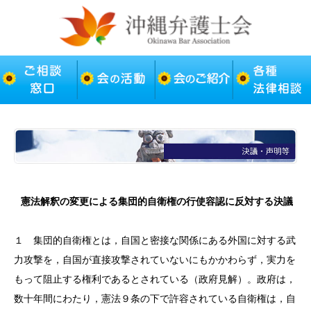
憲法解釈の変更による集団的自衛権の行使容認に反対する決議
１ 集団的自衛権とは，自国と密接な関係にある外国に対する武
力攻撃を，自国が直接攻撃されていないにもかかわらず，実力を
もって阻止する権利であるとされている（政府見解）。政府は，
数十年間にわたり，憲法９条の下で許容されている自衛権は，自