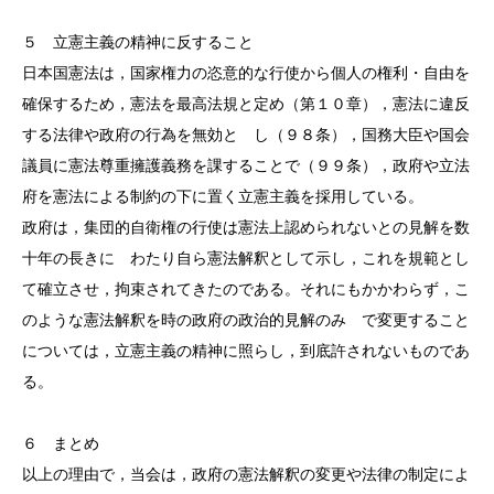
５ 立憲主義の精神に反すること
日本国憲法は，国家権力の恣意的な行使から個人の権利・自由を
確保するため，憲法を最高法規と定め（第１０章），憲法に違反
する法律や政府の行為を無効と し（９８条），国務大臣や国会
議員に憲法尊重擁護義務を課することで（９９条），政府や立法
府を憲法による制約の下に置く立憲主義を採用している。
政府は，集団的自衛権の行使は憲法上認められないとの見解を数
十年の長きに わたり自ら憲法解釈として示し，これを規範とし
て確立させ，拘束されてきたのである。それにもかかわらず，こ
のような憲法解釈を時の政府の政治的見解のみ で変更すること
については，立憲主義の精神に照らし，到底許されないものであ
る。
６ まとめ
以上の理由で，当会は，政府の憲法解釈の変更や法律の制定によ