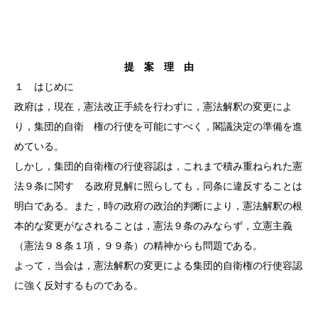
提 案 理 由
１ はじめに
政府は，現在，憲法改正手続を行わずに，憲法解釈の変更によ
り，集団的自衛 権の行使を可能にすべく，閣議決定の準備を進
めている。
しかし，集団的自衛権の行使容認は，これまで積み重ねられた憲
法９条に関す る政府見解に照らしても，同条に違反することは
明白である。また，時の政府の政治的判断により，憲法解釈の根
本的な変更がなされることは，憲法９条のみならず，立憲主義
（憲法９８条１項，９９条）の精神からも問題である。
よって，当会は，憲法解釈の変更による集団的自衛権の行使容認
に強く反対するものである。