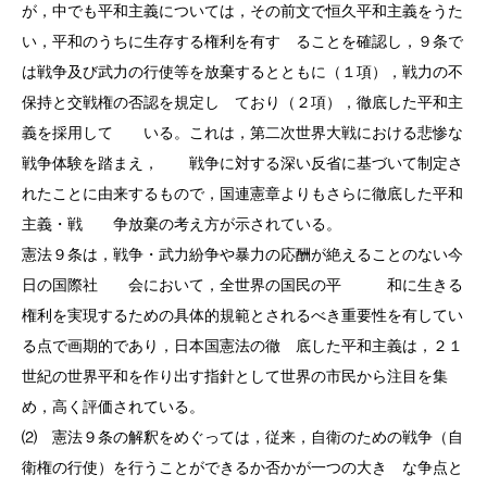
が，中でも平和主義については，その前文で恒久平和主義をうた
い，平和のうちに生存する権利を有す ることを確認し，９条で
は戦争及び武力の行使等を放棄するとともに（１項），戦力の不
保持と交戦権の否認を規定し ており（２項），徹底した平和主
義を採用して いる。これは，第二次世界大戦における悲惨な
戦争体験を踏まえ， 戦争に対する深い反省に基づいて制定さ
れたことに由来するもので，国連憲章よりもさらに徹底した平和
主義・戦 争放棄の考え方が示されている。
憲法９条は，戦争・武力紛争や暴力の応酬が絶えることのない今
日の国際社 会において，全世界の国民の平 和に生きる
権利を実現するための具体的規範とされるべき重要性を有してい
る点で画期的であり，日本国憲法の徹 底した平和主義は，２１
世紀の世界平和を作り出す指針として世界の市民から注目を集
め，高く評価されている。
⑵ 憲法９条の解釈をめぐっては，従来，自衛のための戦争（自
衛権の行使）を行うことができるか否かが一つの大き な争点と