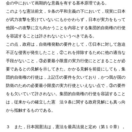
会の中において画期的な意義を有する基本原理である。
このような憲法前文，９条の平和主義の下において，現実に日本
が武力攻撃を受けていないにもかかわらず，日本が実力をもって
他国への攻撃に立ち向かうことを内容とする集団的自衛権の行使
を容認することは許されないというべきである。
この点，政府は，自衛権発動の要件として，①日本に対して急迫
不正な侵害が発生したこと，②これを排除するために他の適当な
手段がないこと，③必要最小限度の実力行使にとどまることが必
要であるとの見解を示してきた。かかる見解を前提にしても，集
団的自衛権の行使は，上記①の要件を欠いており，かつ我が国の
防衛のための必要最小限度の実力行使といえない点で，③の要件
をも欠いていて許されない。集団的自衛権の行使を容認すること
は，従来からの確立した憲 法９条に関する政府見解にも真っ向
から抵触するものである。
３ また，日本国憲法は，憲法を最高法規と定め（第１０章），