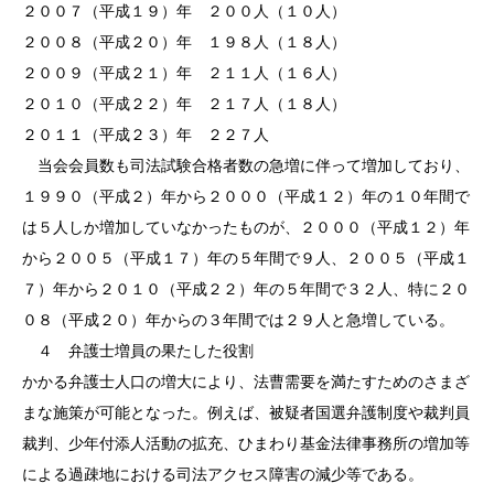
２００７（平成１９）年 ２００人（１０人）
２００８（平成２０）年 １９８人（１８人）
２００９（平成２１）年 ２１１人（１６人）
２０１０（平成２２）年 ２１７人（１８人）
２０１１（平成２３）年 ２２７人
当会会員数も司法試験合格者数の急増に伴って増加しており、
１９９０（平成２）年から２０００（平成１２）年の１０年間で
は５人しか増加していなかったものが、２０００（平成１２）年
から２００５（平成１７）年の５年間で９人、２００５（平成１
７）年から２０１０（平成２２）年の５年間で３２人、特に２０
０８（平成２０）年からの３年間では２９人と急増している。
４ 弁護士増員の果たした役割
かかる弁護士人口の増大により、法曹需要を満たすためのさまざ
まな施策が可能となった。例えば、被疑者国選弁護制度や裁判員
裁判、少年付添人活動の拡充、ひまわり基金法律事務所の増加等
による過疎地における司法アクセス障害の減少等である。