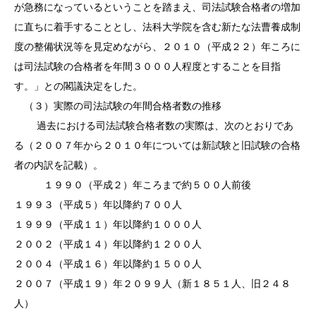
が急務になっているということを踏まえ、司法試験合格者の増加
に直ちに着手することとし、法科大学院を含む新たな法曹養成制
度の整備状況等を見定めながら、２０１０（平成２２）年ころに
は司法試験の合格者を年間３０００人程度とすることを目指
す。」との閣議決定をした。
（３）実際の司法試験の年間合格者数の推移
過去における司法試験合格者数の実際は、次のとおりであ
る（２００７年から２０１０年については新試験と旧試験の合格
者の内訳を記載）。
１９９０（平成２）年ころまで約５００人前後
１９９３（平成５
）年
以降約７００人
１９９９（平成１１
）年
以降約１０００人
２００２（平成１４）年以降約１２００人
２００４（平成１６）年以降約１５００人
２００７（平成１９）年２０９９人（新１８５１人、旧２４８
人）