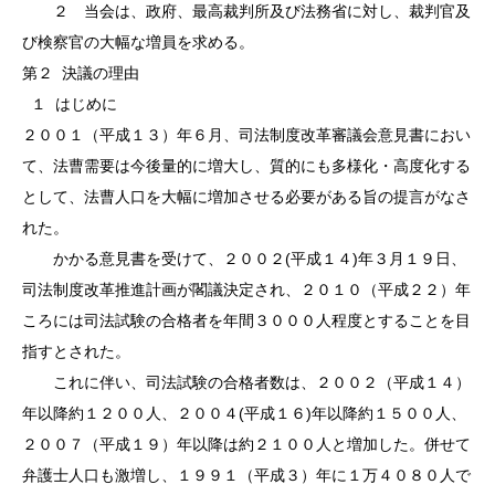
２
当会は、政府、最高裁判所及び法務省に対し、裁判官及
び検察官の大幅な増員を求める。
第２
決議の理由
１
はじめに
２００１（平成１３）年６月、司法制度改革審議会意見書におい
て、法曹需要は今後量的に増大し、質的にも多様化・高度化する
として、法曹人口を大幅に増加させる必要がある旨の提言がなさ
れた。
かかる意見書を受けて、２００２
(
平成１４
)
年
３月１９日、
司法制度改革推進計画が閣議決定され、２０１０（平成２２）年
ころには司法試験の合格者を年間３０００人程度とすることを目
指すとされた。
これに伴い、司法試験の合格者数は、２００２（平成１４）
年以降約１２００人、２００４
(
平成１６
)
年
以降約１５００人、
２００７（平成１９）年以降は約２１００人と増加した。併せて
弁護士人口も激増し、１９９１（平成３）年に１万４０８０人で