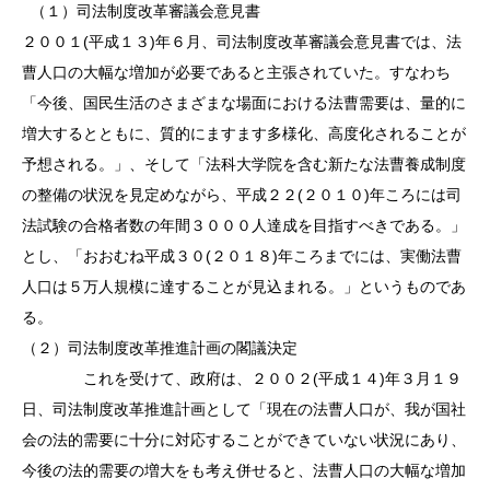
（１）司法制度改革審議会意見書
２００１
(
平成１３
)
年６月、司法制度改革審議会意見書では、法
曹人口の大幅な増加が必要であると主張されていた。すなわち
「今後、国民生活のさまざまな場面における法曹需要は、量的に
増大するとともに、質的にますます多様化、高度化されることが
予想される。」、そして「法科大学院を含む新たな法曹養成制度
の整備の状況を見定めながら、平成２２
(
２０１０
)
年
ころには司
法試験の合格者数の年間３０００人達成を目指すべきである。」
とし、「おおむね平成３０
(
２０１８
)
年
ころまでには、実働法曹
人口は５万人規模に達することが見込まれる。」というものであ
る。
（２）司法制度改革推進計画の閣議決定
これを受けて、政府は、２００２
(
平成１４
)
年３月１９
日、司法制度改革推進計画として「現在の法曹人口が、我が国社
会の法的需要に十分に対応することができていない状況にあり、
今後の法的需要の増大をも考え併せると、法曹人口の大幅な増加