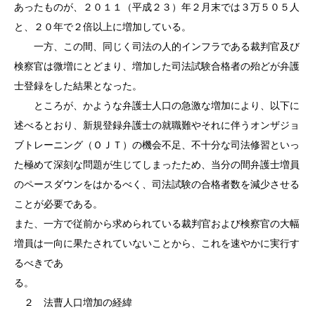
あったものが、２０１１（平成２３）年２月末では３万５０５人
と、２０年で２倍以上に増加している。
一方、この間、同じく司法の人的インフラである裁判官及び
検察官は微増にとどまり、増加した司法試験合格者の殆どが弁護
士登録をした結果となった。
ところが、かような弁護士人口の急激な増加により、以下に
述べるとおり、新規登録弁護士の就職難やそれに伴うオンザジョ
ブトレーニング（ＯＪＴ）の機会不足、不十分な司法修習といっ
た極めて深刻な問題が生じてしまったため、当分の間弁護士増員
のペースダウンをはかるべく、司法試験の合格者数を減少させる
ことが必要である。
また、一方で従前から求められている裁判官および検察官の大幅
増員は一向に果たされていないことから、これを速やかに実行す
るべきであ
る。
２ 法曹人口増加の経緯