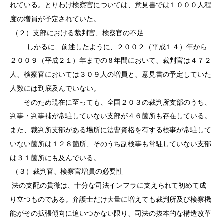
れている。とりわけ検察官については、意見書では１０００人程
度の増員が予定されていた。
（２）支部における裁判官、検察官の不足
しかるに、前述したように、２００２（平成１４）年から
２００９（平成２１）年までの８年間において、裁判官は４７２
人、検察官においては３０９人の増員と、意見書の予定していた
人数には到底及んでいない。
そのため現在に至っても、全国２０３の裁判所支部のうち、
判事・判事補が常駐していない支部が４６箇所も存在している。
また、裁判所支部がある場所に法曹資格を有する検事が常駐して
いない箇所は１２８箇所、そのうち副検事も常駐していない支部
は３１箇所にも及んでいる。
（３）裁判官、検察官増員の必要性
法の支配の貫徹は、十分な司法インフラに支えられて初めて成
り立つものである。弁護士だけ大量に増えても裁判所及び検察機
能がその拡張傾向に追いつかない限り、司法の抜本的な構造改革