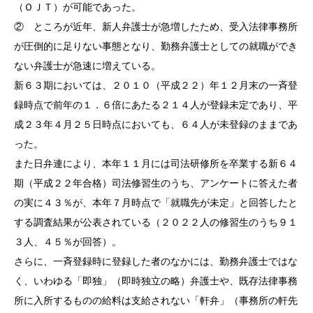
（ＯＪＴ）が可能であった。
② ところが近年、新人弁護士が急増したため、受入法律事務所
が圧倒的に足りない事態となり、勤務弁護士としての就職ができ
ない弁護士が急速に増えている。
新６３期においては、２０１０（平成２２）年１２月末の一斉登
録時点で前年の１．６倍にあたる２１４人が登録未定であり、平
成２３年４月２５日時点においても、６４人が未登録のままであ
った。
また日弁連により、本年１１月には司法研修所を卒業する新６４
期（平成２２年合格）司法修習生のうち、アンケートに答えた者
の実に４３％が、本年７月時点で「就職先が未定」と回答したと
する調査結果が公表されている（２０２２人の修習生のうち９１
３人、４５％が回答）。
さらに、一斉登録時に登録した者のなかには、勤務弁護士ではな
く、いわゆる「即独」（即時独立の略）弁護士や、既存法律事務
所に入所するものの給料は支給されない「軒弁」（事務所の軒先