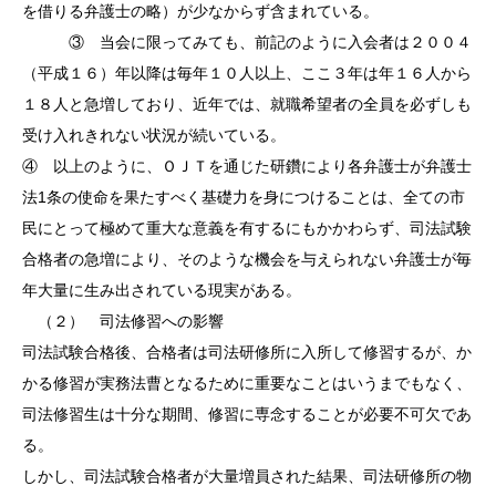
を借りる弁護士の略）が少なからず含まれている。
③ 当会に限ってみても、前記のように入会者は２００４
（平成１６）年以降は毎年１０人以上、ここ３年は年１６人から
１８人と急増しており、近年では、就職希望者の全員を必ずしも
受け入れきれない状況が続いている。
④ 以上のように、ＯＪＴを通じた研鑽により各弁護士が弁護士
法
1
条の使命を果たすべく基礎力を身につけることは、全ての市
民にとって極めて重大な意義を有するにもかかわらず、司法試験
合格者の急増により、そのような機会を与えられない弁護士が毎
年大量に生み出されている現実がある。
（２
） 司法
修習への影響
司法試験合格後、合格者は司法研修所に入所して修習するが、か
かる修習が実務法曹となるために重要なことはいうまでもなく、
司法修習生は十分な期間、修習に専念することが必要不可欠であ
る。
しかし、司法試験合格者が大量増員された結果、司法研修所の物