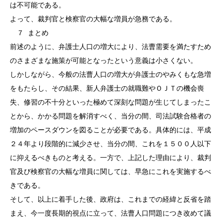
は不可能である。
よって、裁判官と検察官の大幅な増員が急務である。
７
まとめ
前述のように、弁護士人口の増大により、法曹需要を満たすため
のさまざまな施策が可能となったという意義は小さくない。
しかしながら、今般の法曹人口の増大が弁護士のやみくもな急増
をもたらし、その結果、新人弁護士の就職難やＯＪＴの機会喪
失、修習の不十分といった極めて深刻な問題が生じてしまったこ
とから、かかる問題を解消すべく、当分の間、司法試験合格者の
増加のペースダウンを図ることが必要である。具体的には、平成
２４年より段階的に減少させ、当分の間、これを１５００人以下
に抑えるべきものと考える。一方で、上記した理由により、裁判
官及び検察官の大幅な増員に関しては、早急にこれを実施するべ
きである。
そして、以上に着手した後、政府は、これまでの経緯と反省を踏
まえ、今一度長期的視点に立って、法曹人口問題につき改めて議