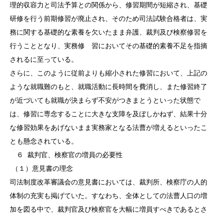
理的収容力と司法予算との関係から、修習期間が短縮され、基礎
研修を行う前期修習が廃止され、そのため司法試験合格者は、実
務に関する基礎的な素養を欠いたまま弁護、裁判及び検察修習を
行うこととなり、実務修 習においてその基礎的素養不足を指摘
されるに至っている。
さらに、このように従前よりも縮小された修習において、上記の
ような就職難のもと、就職活動に長時間を費消し、また修習終了
が近づいても就職が決まらず不安がつきまとうといった状態で
は、修習に専念することに大きな支障を及ぼしかねず、結果十分
な修習効果をあげないまま実務家となる法曹が増えるといったこ
とも懸念されている。
６
裁判官、検察官の増員の必要性
（１）意見書の理念
司法制度改革審議会の意見書においては、裁判所、検察庁の人的
体制の充実も掲げていた。すなわち、全体としての法曹人口の増
加を図る中で、裁判官及び検察官を大幅に増員すべきであるとさ