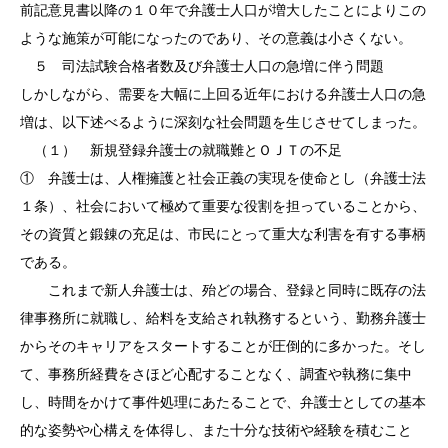
前記意見書以降の１０年で弁護士人口が増大したことによりこの
ような施策が可能になったのであり、その意義は小さくない。
５ 司法試験合格者数及び弁護士人口の急増に伴う問題
しかしながら、需要を大幅に上回る近年における弁護士人口の急
増は、以下述べるように深刻な社会問題を生じさせてしまった。
（１） 新規登録弁護士の就職難とＯＪＴの不足
① 弁護士は、人権擁護と社会正義の実現を使命とし（弁護士法
１条）、社会において極めて重要な役割を担っていることから、
その資質と鍛錬の充足は、市民にとって重大な利害を有する事柄
である。
これまで新人弁護士は、殆どの場合、登録と同時に既存の法
律事務所に就職し、給料を支給され執務するという、勤務弁護士
からそのキャリアをスタートすることが圧倒的に多かった。そし
て、事務所経費をさほど心配することなく、調査や執務に集中
し、時間をかけて事件処理にあたることで、弁護士としての基本
的な姿勢や心構えを体得し、また十分な技術や経験を積むこと