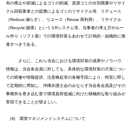
布の廃止や節減によるゴミの削減、資源ゴミの分別廃棄やリサイ
クル回収業者との提携によるゴミのリサイクル等、リデュース
（Reduce:減らす）、リユース（Reuse:再利用）、リサイクル
（Recycle:循環）という３Rシステム等、当事者の考え方やルー
ル作り（ソフト面）での環境対策もあわせて計画的・組織的に推
進すべきである。
さらに、これら当会における環境対策の成果やノウハウ、
情報は、当会各会員に対しても、具体的な環境対策の方策につい
ての研修や情報提供、注意喚起等の各種手段により、時宜に即し
て定期的に周知し、沖縄弁護士会のみならず当会各会員及びその
事務所を巻き込む形で環境負荷低減に向けた積極的な取り組みが
実現できることが望ましい。
(4) 環境マネジメントシステムについて