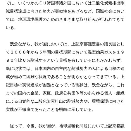
でに、いくつかのＥＵ諸国等諸外国においては二酸化炭素排出削
減目標達成に向けた努力が実効性をあげるなど、国際社会におい
ては、地球環境保護のためのさまざまな取り組みが行われてきて
いる。
残念ながら、我が国においては、上記京都議定書の議長国とし
て２００８年から５年間の目標期間において温室効果ガスを１９
９０年比６％削減するという目標を有しているにもかかわらず、
既に現状では、日本国内の自主的な削減努力のみによる目標の達
成が極めて困難な状況であることが明らかとなってきている。上
記目標の実現達成が困難となっている現状は、残念ながら、これ
までの国内の企業、家庭、政府公共団体等のあらゆる個人・組織
による自覚的な二酸化炭素排出の削減努力や、環境保護に向けた
実践が不徹底であったことを明白に示している。
従って、今後、我が国が、地球温暖化問題において上記京都議