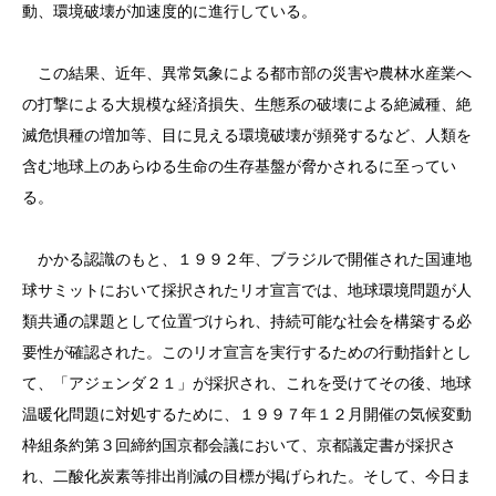
動、環境破壊が加速度的に進行している。
この結果、近年、異常気象による都市部の災害や農林水産業へ
の打撃による大規模な経済損失、生態系の破壊による絶滅種、絶
滅危惧種の増加等、目に見える環境破壊が頻発するなど、人類を
含む地球上のあらゆる生命の生存基盤が脅かされるに至ってい
る。
かかる認識のもと、１９９２年、ブラジルで開催された国連地
球サミットにおいて採択されたリオ宣言では、地球環境問題が人
類共通の課題として位置づけられ、持続可能な社会を構築する必
要性が確認された。このリオ宣言を実行するための行動指針とし
て、「アジェンダ２１」が採択され、これを受けてその後、地球
温暖化問題に対処するために、１９９７年１２月開催の気候変動
枠組条約第３回締約国京都会議において、京都議定書が採択さ
れ、二酸化炭素等排出削減の目標が掲げられた。そして、今日ま