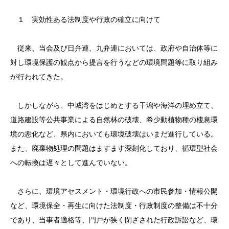
１ 実効性ある法制度や行政の確立に向けて
従来、当会及び日弁連、九弁連においては、政府や自治体等に
対し環境保護の観点から提言を行うなどの環境問題等に取り組み
が行われてきた。
しかしながら、中城湾をはじめとする干潟や海洋の埋め立て、
道路建設等公共事業による自然林の破壊、希少動植物種の棲息環
境の悪化など、県内においても環境破壊はいまだ進行している。
また、廃棄物処理の問題はますます深刻化しており、循環型社会
への転換は遅々として進んでいない。
さらに、環境アセスメント・環境行政への市民参加・情報公開
など、環境保全・再生に向けた法制度・行政制度の整備は不十分
であり、当事者適格等、門戸が狭く閉ざされた行政訴訟など、環