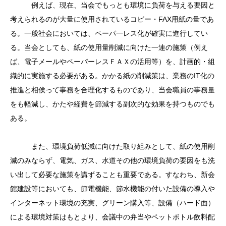
例えば、現在、当会でもっとも環境に負荷を与える要因と
考えられるのが大量に使用されているコピー・FAX用紙の量であ
る。一般社会においては、ペーパ一レス化が確実に進行してい
る。当会としても、紙の使用量削減に向けた一連の施策（例え
ば、電子メールやペーパーレスＦＡＸの活用等）を、計画的・組
織的に実施する必要がある。かかる紙の削減策は、業務のIT化の
推進と相俟って事務を合理化するものであり、当会職員の事務量
をも軽減し、かたや経費を節減する副次的な効果を持つものでも
ある。
また、環境負荷低減に向けた取り組みとして、紙の使用削
減のみならず、電気、ガス、水道その他の環境負荷の要因をも洗
い出して必要な施策を講ずることも重要である。すなわち、新会
館建設等においても、節電機能、節水機能の付いた設備の導入や
インターネット環境の充実、グリーン購入等、設備（ハード面）
による環境対策はもとより、会議中の弁当やペットボトル飲料配