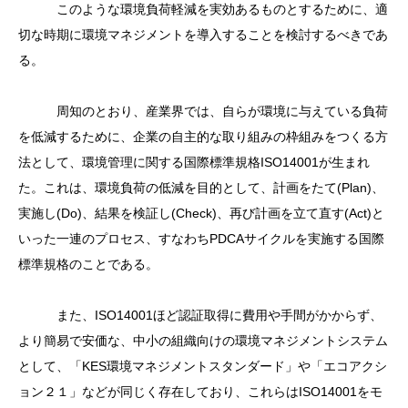
このような環境負荷軽減を実効あるものとするために、適
切な時期に環境マネジメントを導入することを検討するべきであ
る。
周知のとおり、産業界では、自らが環境に与えている負荷
を低減するために、企業の自主的な取り組みの枠組みをつくる方
法として、環境管理に関する国際標準規格ISO14001が生まれ
た。これは、環境負荷の低減を目的として、計画をたて(Plan)、
実施し(Do)、結果を検証し(Check)、再び計画を立て直す(Act)と
いった一連のプロセス、すなわちPDCAサイクルを実施する国際
標準規格のことである。
また、ISO14001ほど認証取得に費用や手間がかからず、
より簡易で安価な、中小の組織向けの環境マネジメントシステム
として、「KES環境マネジメントスタンダード」や「エコアクシ
ョン２１」などが同じく存在しており、これらはISO14001をモ