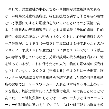
そして、児童福祉の中心となるべき機関が児童相談所である
が、沖縄県の児童相談所は、福祉的援助を要する子どもらの急増
という事態に対する対応能力を欠いているというのが実情であ
る。沖縄県内の児童相談所における児童虐待〔身体的虐待、性的
虐待、保護の怠慢ないし拒否（ネグレクト）、心理的虐待〕のケ
ース件数が、１９９３（平成５）年度には１１件であったものが
２００２（平成１４）年度には３６７件と１０年間で３０倍以上
もの急増を示しているなど、児童相談所の扱う業務は増加の一途
を辿っているが、これに伴うだけの人的、物的対応体制の拡充は
なされていない。２００３（平成１５）年１０月に当会刑事弁護
センターが沖縄県コザ児童相談所を訪問調査した際の同児童相談
所の説明では、ケースワーカー一人あたり常時９０件以上のケー
スを抱え、施設は恒常的に入所児童で定員一杯であるとのことで
あった。この過剰負担のもとでは、いかに一人ひとりのケースワ
ーカーが献身的に努力をしていても、もはや対応能力の限界を超