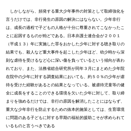
しかしながら、頻発する重大少年事件の対策として取締強化を
言うだけでは、非行発生の原因の解決にはならない。少年非行
は、成長の過程で子どもの人格が十分に尊重されてこなかったこ
とに起因するものが殆どである。日本弁護士連合会が２００１
（平成１３）年に実施した罪をおかした少年に対する聴き取りの
結果でも、殺人など重大事件を起こした少年ほど、幼少時から深
刻な虐待を受けるなど心に深い傷を負っているという傾向が表わ
れており、また、法務省総合研究所が同年３月にまとめた少年院
在院中の少年に対する調査結果においても、約５０％の少年が虐
待を受けた経験があるとの結果となっている。被虐待児童等の健
全に成長をすることのできる環境を欠いた少年に対して、取り締
まりを強めるだけでは、非行の原因を解消したことにはならず、
重大な少年非行を防止するための抜本的施策としては、生育環境
に問題のある子どもに対する早期の福祉的援助こそが求められて
いるものと言うべきである