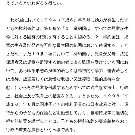
えているといわざるを得ない。
わが国において１９９４（平成６）年５月に効力が発生した子
どもの権利条約は、第６条で「１ 締約国は、すべての児童が生
命に対する固有の権利を有することを認める。２ 締約国は、児
童の生存及び発達を可能な最大限の範囲において確保する。」と
さだめ、また１９条１項において「締約国は、児童が父母、法定
保護者又は児童を監護する他の者による監護を受けている間にお
いて、あらゆる形態の身体的若しくは精神的な暴力、傷害若しく
は虐待、放置若しくは怠慢な取扱い又は搾取〔性的虐待を含
む。）からその児童を保護するためすべての適当な立法上、行政
上、社会上及び教育上の措置をとる。」とさだめ、１９９８（平
成１０）年６月に国連子どもの権利委員会は日本政府に対し、虐
待からの子どもの保護などを勧告しており、被虐待児等に適切な
福祉的措置を講ずることは、子どもの権利条約の実施義務をおう
行政の重要な責務というべきである。