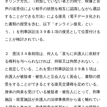
オリンク方式」（対面していない者との間で、映像と音
声の送受信により相手の状態を相互に認識しながら通話
することができる方法）による接見（電子データ化され
た書類の授受を含む。以下「オンライン接見」とい
う。）を刑事訴訟法３９条１項の接見として位置付ける
ことが検討されている。
２ 憲法３４条前段は、何人も「直ちに弁護人に依頼す
る権利を与へられなければ、抑留又は拘禁されない。」
と規定している。これを受け刑事訴訟法３９条１項は、
弁護人が被疑者・被告人と立会人なく面会し、書類の授
受をすることができるとする接見交通権を定めている。
身体の拘束を受けている被疑者・被告人にとって、刑事
施設・留置施設が弁護人の法律事務所から遠く離れてい