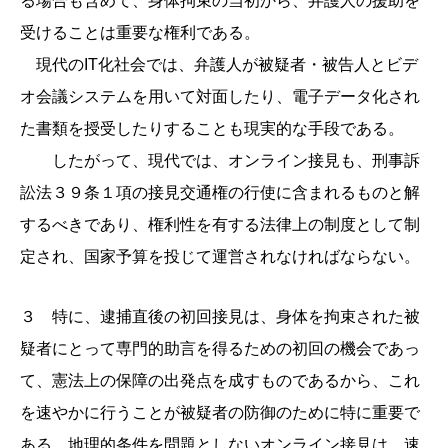
る場合も含めて、身体拘束の当初から、弁護人の援助を
受けることは重要な権利である。
現代のIT化社会では、弁護人が被疑者・被告人とビデ
オ会議システムを用いて対面したり、電子データ化され
た書類を授受したりすることも現実的な手段である。
したがって、現代では、オンライン接見も、刑事訴
訟法３９条１項の接見交通権の行使に含まれるものと解
するべきであり、権利性を有する法律上の制度として制
定され、国家予算を投じて運営されなければならない。
３ 特に、逮捕直後の初回接見は、身体を拘束された被
疑者にとって専門的助言を得るための初回の機会であっ
て、憲法上の保障の出発点を成すものであるから、これ
を速やかに行うことが被疑者の防御のために特に重要で
ある。地理的条件を問題としないオンライン接見は、速