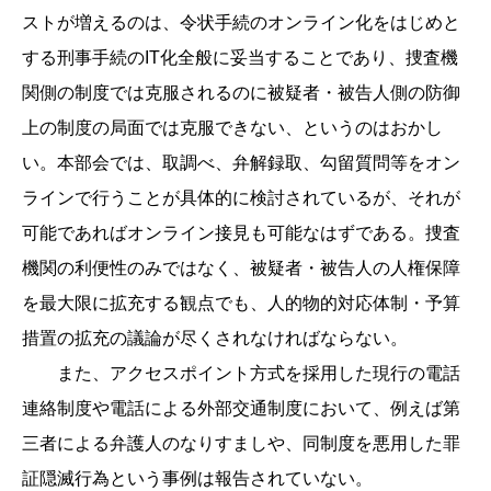
ストが増えるのは、令状手続のオンライン化をはじめと
する刑事手続のIT化全般に妥当することであり、捜査機
関側の制度では克服されるのに被疑者・被告人側の防御
上の制度の局面では克服できない、というのはおかし
い。本部会では、取調べ、弁解録取、勾留質問等をオン
ラインで行うことが具体的に検討されているが、それが
可能であればオンライン接見も可能なはずである。捜査
機関の利便性のみではなく、被疑者・被告人の人権保障
を最大限に拡充する観点でも、人的物的対応体制・予算
措置の拡充の議論が尽くされなければならない。
また、アクセスポイント方式を採用した現行の電話
連絡制度や電話による外部交通制度において、例えば第
三者による弁護人のなりすましや、同制度を悪用した罪
証隠滅行為という事例は報告されていない。