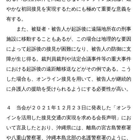
やかな初回接見を実現するためにも極めて重要な意義を
有する。
また、被疑者・被告人が起訴後に遠隔地所在の刑事
施設に移動することもあるが、この場合は地理的な要因
によって起訴後の接見が困難になり、被告人の防御に支
障が生じ得る。裁判員裁判や法定合議事件等の重大事件
における起訴後の遠距離移送などがその例である。こう
した場合も、オンライン接見を用いて、被告人が継続的
に弁護人の援助を受けられるようにする必要性が高い。
４ 当会が２０２１年１２月２３日に発表した「オンラ
インを活用した接見交通の実現を求める会長声明」にお
いて言及したとおり、沖縄県には、離島の宮古島警察署
や八重山警察署、沖縄本島北部の名護警察署のように、