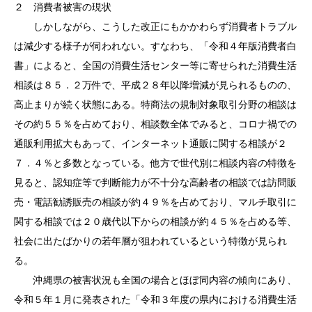
２ 消費者被害の現状
しかしながら、こうした改正にもかかわらず消費者トラブル
は減少する様子が伺われない。すなわち、「令和４年版消費者白
書」によると、全国の消費生活センター等に寄せられた消費生活
相談は８５．２万件で、平成２８年以降増減が見られるものの、
高止まりが続く状態にある。特商法の規制対象取引分野の相談は
その約５５％を占めており、相談数全体でみると、コロナ禍での
通販利用拡大もあって、インターネット通販に関する相談が２
７．４％と多数となっている。他方で世代別に相談内容の特徴を
見ると、認知症等で判断能力が不十分な高齢者の相談では訪問販
売・電話勧誘販売の相談が約４９％を占めており、マルチ取引に
関する相談では２０歳代以下からの相談が約４５％を占める等、
社会に出たばかりの若年層が狙われているという特徴が見られ
る。
沖縄県の被害状況も全国の場合とほぼ同内容の傾向にあり、
令和５年１月に発表された「令和３年度の県内における消費生活