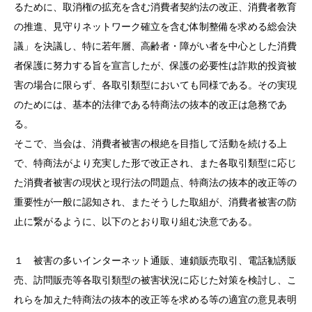
るために、取消権の拡充を含む消費者契約法の改正、消費者教育
の推進、見守りネットワーク確立を含む体制整備を求める総会決
議」を決議し、特に若年層、高齢者・障がい者を中心とした消費
者保護に努力する旨を宣言したが、保護の必要性は詐欺的投資被
害の場合に限らず、各取引類型においても同様である。その実現
のためには、基本的法律である特商法の抜本的改正は急務であ
る。
そこで、当会は、消費者被害の根絶を目指して活動を続ける上
で、特商法がより充実した形で改正され、また各取引類型に応じ
た消費者被害の現状と現行法の問題点、特商法の抜本的改正等の
重要性が一般に認知され、またそうした取組が、消費者被害の防
止に繋がるように、以下のとおり取り組む決意である。
１ 被害の多いインターネット通販、連鎖販売取引、電話勧誘販
売、訪問販売等各取引類型の被害状況に応じた対策を検討し、こ
れらを加えた特商法の抜本的改正等を求める等の適宜の意見表明