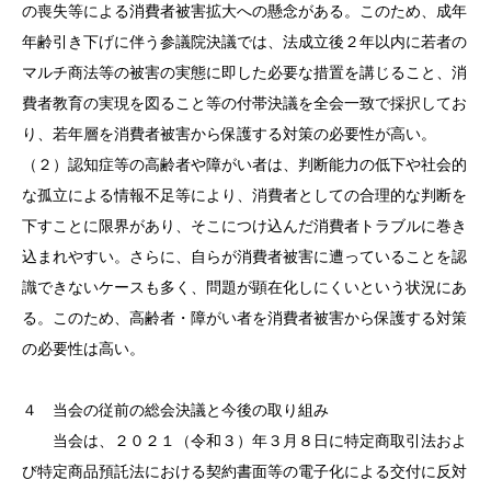
の喪失等による消費者被害拡大への懸念がある。このため、成年
年齢引き下げに伴う参議院決議では、法成立後２年以内に若者の
マルチ商法等の被害の実態に即した必要な措置を講じること、消
費者教育の実現を図ること等の付帯決議を全会一致で採択してお
り、若年層を消費者被害から保護する対策の必要性が高い。
（２）認知症等の高齢者や障がい者は、判断能力の低下や社会的
な孤立による情報不足等により、消費者としての合理的な判断を
下すことに限界があり、そこにつけ込んだ消費者トラブルに巻き
込まれやすい。さらに、自らが消費者被害に遭っていることを認
識できないケースも多く、問題が顕在化しにくいという状況にあ
る。このため、高齢者・障がい者を消費者被害から保護する対策
の必要性は高い。
４ 当会の従前の総会決議と今後の取り組み
当会は、２０２１（令和３）年３月８日に特定商取引法およ
び特定商品預託法における契約書面等の電子化による交付に反対