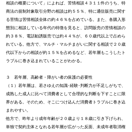
相談の概要について」によれば、苦情相談４３１１件のうち、特
商法の規制対象取引分野の相談は約５５％、特に通信販売に関す
る苦情は苦情相談全体の約４６％を占めている。また、各購入形
態別に相談している年代の特徴を見ると、訪問販売の苦情相談の
約３８％、電話勧誘販売では約４４％が、６０歳代以上で占めら
れている。他方で、マルチ・マルチまがいに関する相談で２０歳
代以下からの相談が約１５％を占めるなど、若年層もこうしたト
ラブルに巻き込まれていることがわかる。
３ 若年層、高齢者・障がい者の保護の必要性
（１）若年層は、若さゆえの知識･経験･判断力が不足しがちで、
成熟した成人に比べて消費者として合理的な判断を下すことに限
界がある。そのため、そこにつけ込んだ消費者トラブルに巻き込
まれやすい。
他方で、昨年より成年年齢が２０歳より１８歳に引き下げられ、
単独で契約主体となれる若年層が広がった反面、未成年者取消権