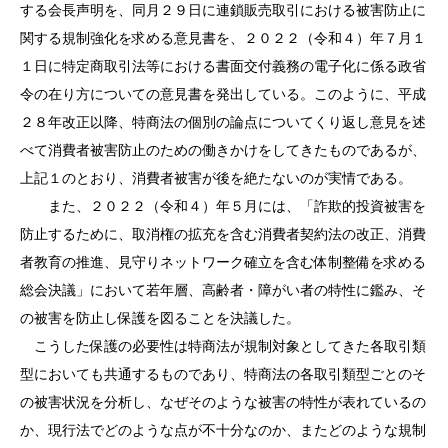
する会長声明を、同月２９日に連鎖販売取引における被害防止に
関する規制強化を求める意見書を、２０２２（令和４）年７月１
１日に特定商取引法等における書面交付義務の電子化に係る政省
令の在り方についての意見書を発出している。このように、平成
２８年改正以降、特商法の個別の論点についてくり返し意見を述
べて消費者被害防止のための働きかけをしてきたものであるが、
上記１のとおり、消費者被害が後を絶たないのが実情である。
また、２０２２（令和４）年５月には、「詐欺的投資被害を
防止するために、取消権の拡充を含む消費者契約法の改正、消費
者教育の推進、見守りネットワーク確立を含む体制整備を求める
総会決議」において若年層、高齢者・障がい者の特性に鑑み、そ
の被害を防止し保護を図ることを決議した。
こうした保護の必要性は特商法が規制対象としてきた各取引類
型においても共通するものであり、特商法の各取引類型ごとのそ
の被害状況を分析し、なぜそのような被害の特性が表れているの
か、現行法でどのような点が不十分なのか、またどのような規制