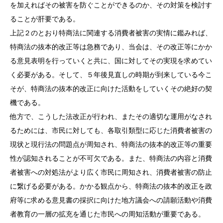
を加えればその被害を防ぐことができるのか、その対策を検討す
ることが肝要である。
上記２のとおり特商法に関連する消費者被害の実情に鑑みれば、
特商法の抜本的改正等は急務であり、当会は、その改正等にかか
る意見表明を行っていくと共に、国に対してその実現を求めてい
く必要がある。そして、５年後見直しの時期が到来している今こ
そが、特商法の抜本的改正に向けた活動をしていくその絶好の契
機である。
他方で、こうした法改正が行われ、またその適切な運用がなされ
るためには、市民に対しても、各取引類型に応じた消費者被害の
現状と現行法の問題点が周知され、特商法の抜本的改正等の重要
性が認知されることが不可欠である。また、特商法の内容と消費
者被害への対処法がより広く市民に周知され、消費者被害の防止
に繋げる必要がある。かかる観点から、特商法の抜本的改正を政
府等に求める意見書の採択に向けた地方議会への請願活動や消費
者教育の一層の拡充を通じた市民への周知活動が重要である。