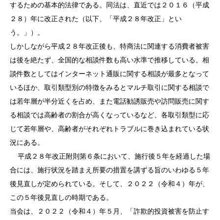
するための基本的法律である。同法は、直近では２０１６（平成
２８）年に改正された（以下、「平成２８年改正」とい
う。」）。
しかしながら平成２８年改正後も、特商法に関連する消費者被害
は後を絶たず、全国的な相談件数も高い水準で推移している。相
談件数としてはインターネット通販に関する相談が最多となって
いるほか、取引類型別の特徴をみるとマルチ取引に関する相談で
は若年層が半分近くを占め、また電話勧誘販売や訪問販売に関す
る相談では高齢者の割合が高くなっているなど、各取引類型に応
じて若年層や、高齢者がそれぞれトラブルに巻き込まれている状
況にある。
平成２８年改正附則第６条において、施行後５年を経過した場
合には、施行状況を踏まえ所要の措置を講ずる旨のいわゆる５年
後見直しが定められている。そして、２０２２（令和４）年が、
この５年後見直しの時期である。
当会は、２０２２（令和４）年５月、「詐欺的投資被害を防止す