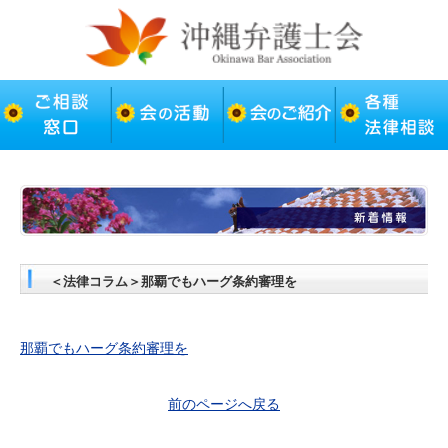
＜法律コラム＞那覇でもハーグ条約審理を
那覇でもハーグ条約審理を
前のページへ戻る