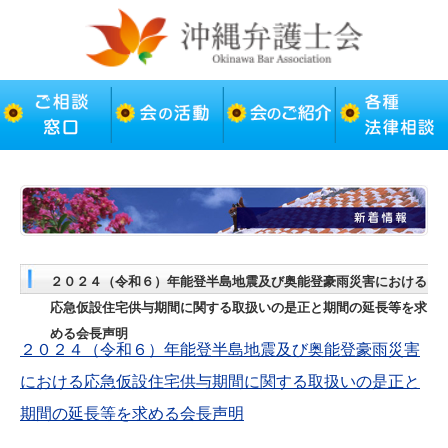
２０２４（令和６）年能登半島地震及び奥能登豪雨災害における
応急仮設住宅供与期間に関する取扱いの是正と期間の延長等を求
める会長声明
２０２４（令和６）年能登半島地震及び奥能登豪雨災害
における応急仮設住宅供与期間に関する取扱いの是正と
期間の延長等を求める会長声明