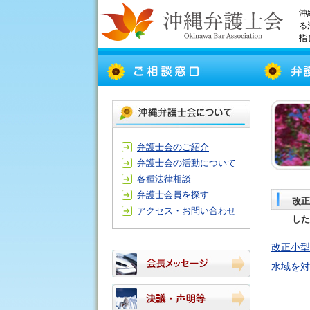
沖
る
指
弁護士会のご紹介
弁護士会の活動について
各種法律相談
弁護士会員を探す
改正
アクセス・お問い合わせ
した
改正小型
水域を対