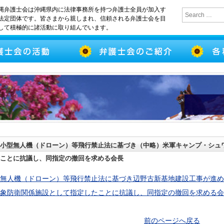
縄弁護士会は沖縄県内に法律事務所を持つ弁護士全員が加入す
法定団体です。皆さまから親しまれ、信頼される弁護士会を目
して積極的に諸活動に取り組んでいます。
小型無人機（ドローン）等飛行禁止法に基づき（中略）米軍キャンプ・シュ
ことに抗議し、同指定の撤回を求める会長
無人機（ドローン）等飛行禁止法に基づき辺野古新基地建設工事が進め
象防衛関係施設として指定したことに抗議し、同指定の撤回を求める会
前のページへ戻る