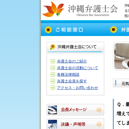
沖
る
指
弁護士会のご紹介
弁護士会の活動について
各種法律相談
弁護士会員を探す
元気
アクセス・お問い合わせ
Ｑ．
増え
てし