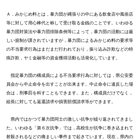
Ａ．みかじめ料とは，暴力団が縄張りの中にある飲食店や風俗店
等に対して用心棒代と称して受け取る金銭のことです。いわゆる
暴力団対策法や暴力団排除条例等によって，暴力団の活動には厳
しい規制が課されていますが，暴力団によるみかじめ料の要求等
の不当要求行為はまだまだ行われており，振り込み詐欺などの特
殊詐欺，ヤミ金融等の資金獲得活動も活発化しています。
指定暴力団の構成員による不当要求行為に対しては，県公安委
員会から中止命令を出すことが出来ます。中止命令に違反した場
合は，刑事罰を科すこともできます。また，構成員だけでなく，
組長に対しても返還請求や損害賠償請求等ができます。
県内ではかつて暴力団同士の激しい抗争が繰り返されてきまし
た。いわゆる「第６次抗争」では，高校生が抗争に巻き込まれて
射殺されるなどの痛ましい事件まで起きています。現在，県内の