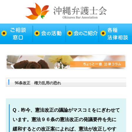
96条改正 権力乱用の恐れ
Q．昨今、憲法改正の議論がマスコミをにぎわせて
います。憲法９６条の憲法改正の発議要件を先に
緩和するとの改正案によれば、憲法が改正しやす