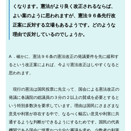
くなります。憲法がより良く改正されるならば、
よい案のように思われますが、憲法９６条先行改
正案に反対する立場もあるようです。どのような
理由で反対しているのでしょうか。
A ．確かに、憲法９６条の憲法改正の発議要件を先に緩和す
るという改正案によれば、今より憲法改正はしやすくなると
思われます。
現行の憲法は国民投票に先立って、国会による憲法改正の
発議に各議院の総議員の３分の２以上の賛成を必要とすると
いう特別多数決を要求しています。理由は国民にさまざまな
意見や利害が存在する中で、なるべく幅広い意見や利害に共
通するような判断ができるようにするためです。国民の代表
機関である国会に慎重かつ十分な審議を求め、少数者の利害