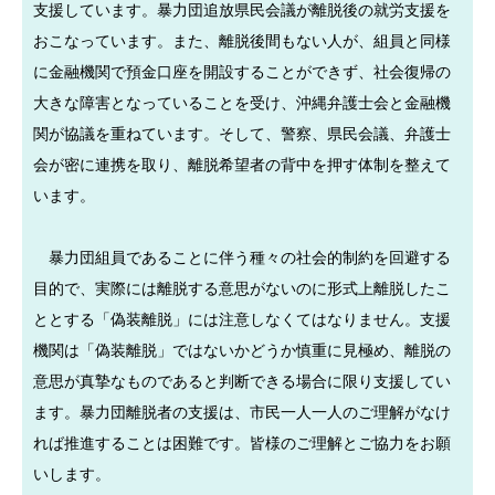
支援しています。暴力団追放県民会議が離脱後の就労支援を
おこなっています。また、離脱後間もない人が、組員と同様
に金融機関で預金口座を開設することができず、社会復帰の
大きな障害となっていることを受け、沖縄弁護士会と金融機
関が協議を重ねています。そして、警察、県民会議、弁護士
会が密に連携を取り、離脱希望者の背中を押す体制を整えて
います。
暴力団組員であることに伴う種々の社会的制約を回避する
目的で、実際には離脱する意思がないのに形式上離脱したこ
ととする「偽装離脱」には注意しなくてはなりません。支援
機関は「偽装離脱」ではないかどうか慎重に見極め、離脱の
意思が真摯なものであると判断できる場合に限り支援してい
ます。暴力団離脱者の支援は、市民一人一人のご理解がなけ
れば推進することは困難です。皆様のご理解とご協力をお願
いします。