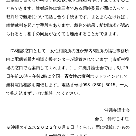
ともできます。離婚調停は第三者である調停委員が間に入って，
裁判所で離婚について話し合う手続きです。まとまらなければ，
離婚裁判を起こす手段もあります。裁判の結果，離婚請求が認め
られると，相手の同意がなくても離婚することができます。
DV相談窓口として，女性相談所のほか県内5箇所の福祉事務所
内に配偶者暴力相談支援センターが設置されています（市町村役
場の窓口でも案内してくれます。）。沖縄弁護士会では，6月29
日午前10時～午後2時に全国一斉女性の権利ホットラインとして
無料電話相談を開催します。電話番号は098（860）5015。一人
で抱え込まず，ぜひ相談してください。
沖縄弁護士会
会長 仲村こず江
※沖縄タイムス２０２２年６月６日『くらし』面に掲載したもの
を一部修正しています。