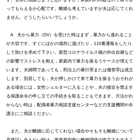
ってもらえるか心配です。離婚も考えていますが夫は応じてくれ
ません。どうしたらいいでしょうか。
A 夫から暴力（DV）を受けた時はまず，暴力から逃れること
が大切です。すぐにほかの場所に逃げたり，110番通報をしたり
して助けを求めて下さい。新型コロナウイルス禍の外出自粛など
の影響でストレスを抱え，家庭内で暴力を振るうケースが増えて
います。夫婦間であっても，刑法上の暴行罪または傷害罪は成立
します。別居しても，夫が押しかけて来て暴力を振るうおそれが
ある場合には，女性シェルターに入ることや，夫の接近を禁止す
る保護命令の申し立ての手続きを取ることもできます。方法がわ
からない時は，配偶者暴力相談支援センターなどの支援機関や弁
護士にご相談ください。
また、夫が離婚に応じてくれない場合やそもそも離婚について
直接話し合えない時は，家庭裁判所に離婚調停の申立てをするこ