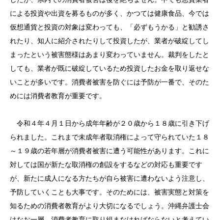
による投資や出資を募るものが多く、かつては健康食品、今では
仮想通貨と投資の対象は変わっても、「必ずもうかる」と勧誘さ
れたり、知人に紹介されたりして投資したが、業者が破綻してし
まったという被害態様はあまり変わっていません。裁判をしたと
しても、業者が既に破綻しているため投資したお金を取り返せな
いことが多いです。消費者被害を防ぐには予防が一番で、そのた
めには消費者教育が重要です。
令和４年４月１日から成年年齢が２０歳から１８歳に引き下げ
られました。これまで未成年者取消権によって守られていた１８
～１９歳の若年層が消費者被害に遭う可能性があります。これに
対しては国が新たな取消権の創設をするなどの対応も重要です
が、新たに成人になる方たちが自ら被害に遭わないよう注意し、
予防していくことも大事です。そのためには、被害実態と対策を
知るための消費者教育がより大切になるでしょう。沖縄弁護士会
はなお一層、消費者教育に取り組まなければならないと考えてい